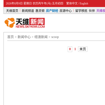
2026年8月9日 星期日 农历丙午年(马) 五月初四
繁体中文
/
English
|
|
天维首页
新闻频道
惠灵顿
房产财经
房源中心
留学移民
伙伴
天维
首页
>
新闻中心
>
纽澳新闻
>
scoop
0
1
末页