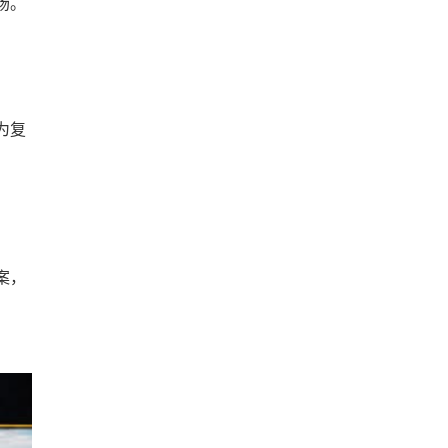
场。
为复
案，