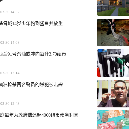
中
03-30 14:32
基督城14岁少年钓到鲨鱼并放生
03-30 14:08
兰91号汽油或冲向每升3.70纽币
03-30 13:14
澳洲枪杀两名警员的嫌犯被击毙
03-30 12:43
庭每年为政府偿还超4000纽币债务利息