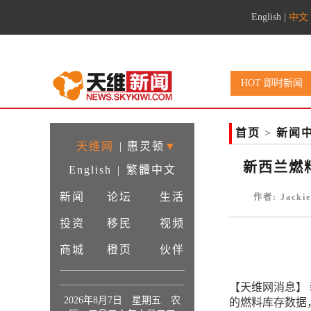
English
|
中文
HOT 即时新闻
首页
>
新闻
天维网
|
惠灵顿
▼
新西兰燃
English
|
繁體中文
新闻
论坛
生活
作者: Jacki
投资
移民
视频
商城
橙页
伙伴
【天维网消息】
2026年8月7日 星期五 农
的燃料库存数据