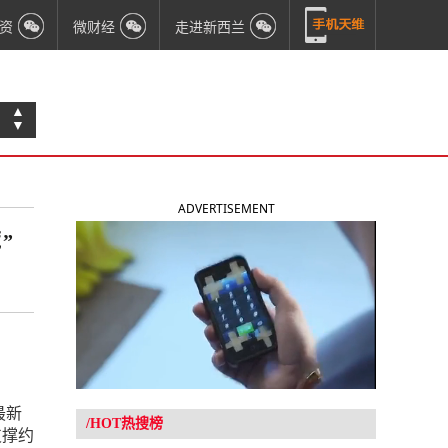
资
微财经
走进新西兰
▲
▼
ADVERTISEMENT
”
最新
/HOT热搜榜
支撑约