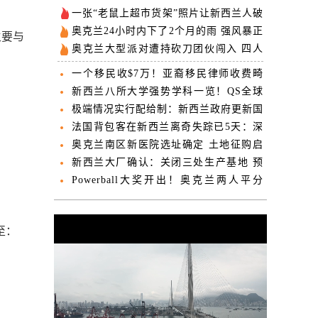
一张“老鼠上超市货架”照片让新西兰人破
防…罚单开出
奥克兰24小时内下了2个月的雨 强风暴正
主要与
“转场”南岛
奥克兰大型派对遭持砍刀团伙闯入 四人
受伤被送医
一个移民收$7万！亚裔移民律师收费畸
高被裁定“可耻”
新西兰八所大学强势学科一览！QS全球
大学学科排名出炉
极端情况实行配给制：新西兰政府更新国
家燃油应急计划
法国背包客在新西兰离奇失踪已5天：深
夜出门后未归
奥克兰南区新医院选址确定 土地征购启
动
新西兰大厂确认：关闭三处生产基地 预
计约300岗位被裁
Powerball大奖开出！奥克兰两人平分
2550万纽币大奖
至：