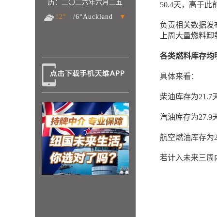
历：二〇二六年六月二五
50.4天，高于
12°
/6°Auckland
▼
负责相关数据发
上周大量燃料卸
各类燃料库存均
具体来看：
柴油库存为21.7
汽油库存为27.9
航空燃油库存为25
若计入未来三周