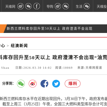
天维网
导购
生活
天维投
新西兰燃料库存回升至50天以上 政府澄清不会出现
“黄金签证”生效三周，已有中国富人获准在新西兰购
“油荒”
油价继续涨：新西兰91号汽油或冲向每升3.70纽币
入豪宅
中心
>
纽澳新闻
医疗悲剧：NZ孕妇多次反映胎动减少未获重视 足月
婴儿胎死腹中
料库存回升至50天以上 政府澄清不会出现“油荒
e Shan 日期:2026-03-30 14:02 阅读:
10069
来源:天维网报道
分享到：
 新西兰燃料库存水平在近期出现回升。3月30日下午，政府发布
，截至上周三（3月25日）午夜，全国三大燃料类型库存合计可