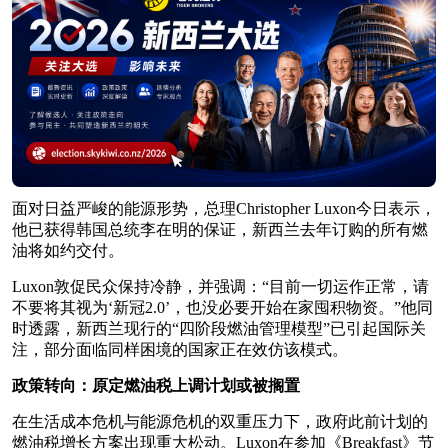
面对日益严峻的能源形势，总理Christopher Luxon今日表示，
他已获得韩国总统李在明的保证，新西兰去年订购的所有燃
油将如约交付。
Luxon敦促民众保持冷静，并强调：“目前一切运作正常，请
不要将其视为‘新冠2.0’，也没必要开始在家囤积物资。”他同
时透露，新西兰现行的“四阶段燃油管理模型”已引起国际关
注，部分面临同样困境的国家正在效仿该模式。
政策转向：原定燃油税上调计划或被搁置
在生活成本危机与能源危机的双重压力下，政府此前计划的
燃油税增长方案出现重大松动。Luxon在参加《Breakfast》节