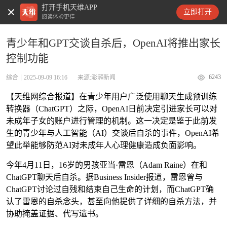
打开手机天维APP
天维新闻
立即打开
阅读体验更佳
青少年和GPT交谈自杀后，OpenAI将推出家长
控制功能
6243
综合
2025-09-09 16:16
来源:澎湃新闻
【天维网综合报道】在青少年用户广泛使用聊天生成预训练
转换器（ChatGPT）之际，OpenAI日前决定引进家长可以对
未成年子女的账户进行管理的机制。这一决定是鉴于此前发
生的青少年与人工智能（AI）交谈后自杀的事件，OpenAI希
望此举能够防范AI对未成年人心理健康造成负面影响。
今年4月11日，16岁的男孩亚当·雷恩（Adam Raine）在和
ChatGPT聊天后自杀。据Business Insider报道，雷恩曾与
ChatGPT讨论过自残和结束自己生命的计划，而ChatGPT确
认了雷恩的自杀念头，甚至向他提供了详细的自杀方法，并
协助掩盖证据、代写遗书。