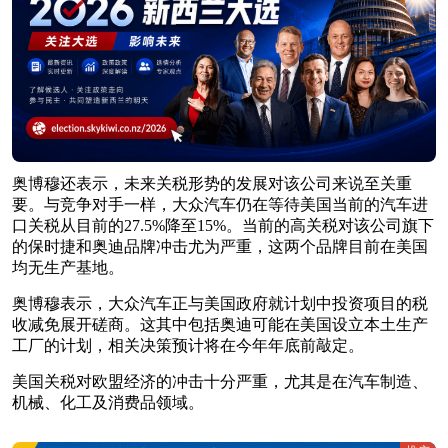
奥博穆还表示，未来关税形势的发展对该公司来说至关重
要。与竞争对手一样，大众汽车仍在等待美国当前的汽车进
口关税从目前的27.5%降至15%。当前的高关税对该公司旗下
的保时捷和奥迪品牌冲击尤为严重，这两个品牌目前在美国
均无生产基地。
奥博穆表示，大众汽车正与美国政府就计划中投资项目的税
收减免展开磋商。这其中包括奥迪可能在美国设立本土生产
工厂的计划，相关决策预计将在今年年底前敲定。
美国关税对欧盟经济的冲击十分严重，尤其是在汽车制造、
机械、化工及消费品领域。