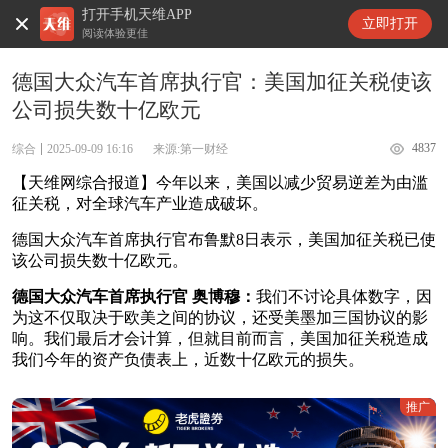
打开手机天维APP
天维新闻
立即打开
阅读体验更佳
德国大众汽车首席执行官：美国加征关税使该
公司损失数十亿欧元
4837
综合
2025-09-09 16:16
来源:第一财经
【天维网综合报道】今年以来，美国以减少贸易逆差为由滥
征关税，对全球汽车产业造成破坏。
德国大众汽车首席执行官布鲁默8日表示，美国加征关税已使
该公司损失数十亿欧元。
德国大众汽车首席执行官 奥博穆：
我们不讨论具体数字，因
为这不仅取决于欧美之间的协议，还受美墨加三国协议的影
响。我们最后才会计算，但就目前而言，美国加征关税造成
我们今年的资产负债表上，近数十亿欧元的损失。
推广