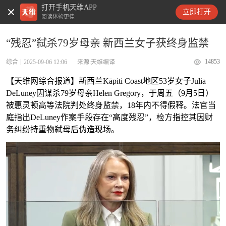
打开手机天维APP
天维新闻
立即打开
阅读体验更佳
“残忍”弑杀79岁母亲 新西兰女子获终身监禁
14853
综合
2025-09-06 12:06
来源:天维编译
【天维网综合报道】新西兰Kāpiti Coast地区53岁女子Julia
DeLuney因谋杀79岁母亲Helen Gregory，于周五（9月5日）
被惠灵顿高等法院判处终身监禁，18年内不得假释。法官当
庭指出DeLuney作案手段存在“高度残忍”，检方指控其因财
务纠纷持重物弑母后伪造现场。