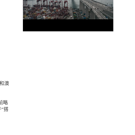
尼和澳
前略
“搭