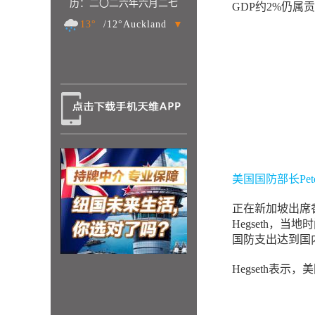
历：二〇二六年六月二七
GDP约2%仍属
13°
/12°Auckland
▼
美国国防部长Pet
正在新加坡出席香格里
Hegseth，
国防支出达到国内
Hegseth表示，