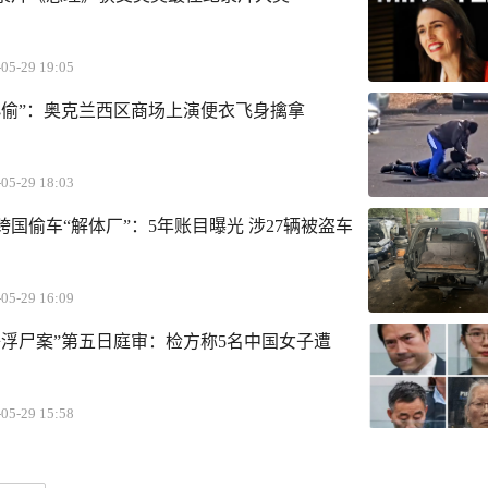
05-29 19:05
小偷”：奥克兰西区商场上演便衣飞身擒拿
05-29 18:03
国偷车“解体厂”：5年账目曝光 涉27辆被盗车
05-29 16:09
子浮尸案”第五日庭审：检方称5名中国女子遭
05-29 15:58