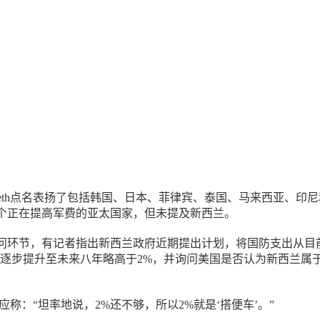
seth点名表扬了包括韩国、日本、菲律宾、泰国、马来西亚、印
个正在提高军费的亚太国家，但未提及新西兰。
问环节，有记者指出新西兰政府近期提出计划，将国防支出从目
%，逐步提升至未来八年略高于2%，并询问美国是否认为新西兰属于
h回应称：“坦率地说，2%还不够，所以2%就是‘搭便车’。”