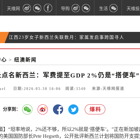
天维网
导购
生活
天维投
江西23岁女子新西兰失联数月：家属发启事跨国寻人
开放申请时间确定！新西兰将推出新型工作签证
总领馆已介入
新西兰毛利学界泰斗、99岁功勋教授Tā Hirini Moko
中心
>
纽澳新闻
【财算日·滚动更新】$2.75亿！新西兰加强外交和对
Mead辞世
外援助计划
点名新西兰：军费提至GDP 2%仍是“搭便车”
arl 日期:2026-05-30 16:06 阅读:
3540
来源:天维网报道
分享到：
】“坦率地说，2%还不够，所以2%就是‘搭便车’。”正在新加坡
美国国防部长Pete Hegseth，公开批评新西兰计划将国防开支