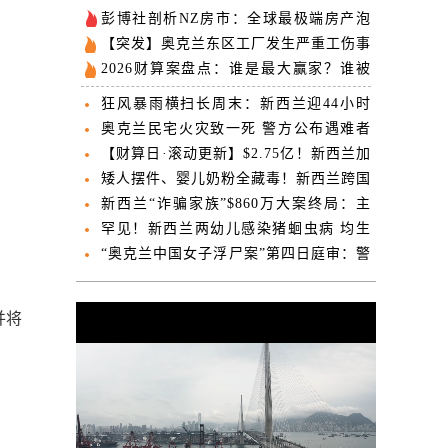
彭博社剖析NZ房市：全球最极端房产泡
沫破裂，正绑架整个国家经济
【突发】奥克兰东区工厂发生严重工伤事
故 导致一死一重伤
2026财算案盘点：谁是最大赢家？谁被
无情抛弃？
狂风暴雨横扫长周末：新西兰迎44小时
恶劣天气
奥克兰民宅火灾致一死 警方公布遇难者
姓名
【财算日·滚动更新】$2.75亿！新西兰加
强外交和对外援助计划
矮人摆件、婴儿奶粉全藏毒！新西兰跨国
“暗网”毒枭获刑12年
新西兰“诈骗家族”$860万大案终局：主
犯突然认罪 全家已四散逃亡
罕见！新西兰两幼儿感染猪蛔虫病 均生
活在北地农场
“奥克兰中国女子浮尸案”第四日庭审：警
方披露死者身份确认过程
并将