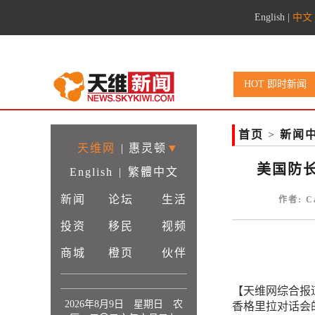
English
|
中文
HOT 即时新闻
首页
>
新闻
天维网
|
惠灵顿
▼
美国防长
English
|
繁體中文
新闻
论坛
生活
作者: C
投资
移民
视频
商城
橙页
伙伴
【天维网综合报道
2026年8月9日 星期日 农
香格里拉对话会的