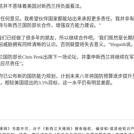
这并不意味着美国对新西兰持负面看法。
有任何意见。我希望伙伴国家都能站出来承担更多责任。我并非
待与新西兰国防部长合作，增强双方能力建设。”
‘我们已经做了很多年的朋友，所以继续合作吧。’我们既然是长期
威胁拥有同样清晰的认识。否则联盟将失去意义。”Hegseth说
国防部长Chris Penk出席下一场论坛，并重申新西兰将继续在
应尽责任”。
府已公布新的国防能力规划，计划未来八年将国防预算逐步提升
过，相较美国提出的3.5%目标，这一水平仍有明显差距。
兰天维网》书面许可，对于《新西兰天维网》拥有版权、编译和/或其他知识