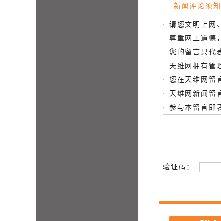
新闻评论须知
· 请您文明上网
· 尊重网上道
· 您的留言只
· 天维网拥有
· 您在天维网
· 天维网新闻
· 参与本留言
验证码：