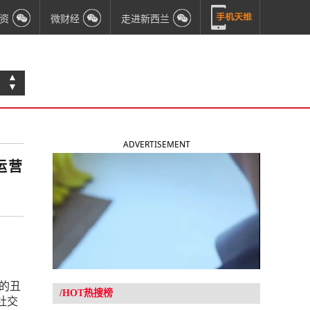
资
微财经
走进新西兰
▲
▼
ADVERTISEMENT
运营
的丑
/HOT热搜榜
在社交