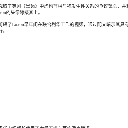
截取了英剧《黑镜》中虚构首相与猪发生性关系的争议镜头，并
uxon的头像嫁接其上。
剪辑了Luxon早年间在联合利华工作的视频，通过配文暗示其具
好。