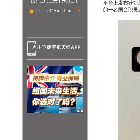
历：二〇二六年六月二五
平台上发布针对总理
的一名国会职员
13°
/3°Auckland
▼