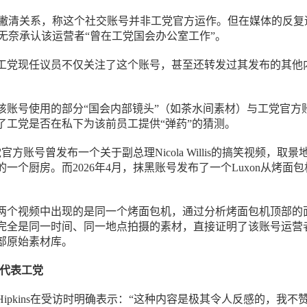
s极力撇清关系，称这个社交账号并非工党官方运作。但在媒体的反复
s最终无奈承认该运营者“曾在工党国会办公室工作”。
工党现任议员不仅关注了这个账号，甚至还转发过其发布的其他
该账号使用的部分“国会内部镜头”（如茶水间素材）与工党官方
了工党是否在私下为该前员工提供“弹药”的猜测。
党官方账号曾发布一个关于副总理Nicola Willis的搞笑视频，取景
一个厨房。而2026年4月，抹黑账号发布了一个Luxon从烤面包
两个视频中出现的是同一个烤面包机，通过分析烤面包机顶部的
完全是同一时间、同一地点拍摄的素材，直接证明了该账号运营
部原始素材库。
：不代表工党
ipkins在受访时明确表示：“这种内容是极其令人反感的，我不