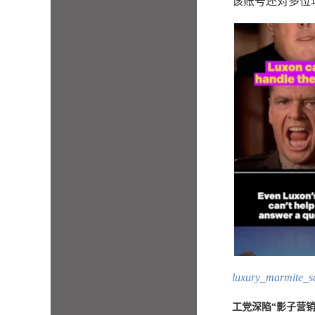
该账号还对多位
luxury_marm
工党深陷“影子营销