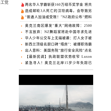
是工党
两名华人学霸斩获160万纽币奖学金 将共
赴牛津解决人类难题
造成邮轮3人死亡的汉坦病毒，会导致另
一次新冠式疫情吗？
“普通人加油或受限！”NZ政府公布“燃料
应急预案”！这些机构“优先且不限量供
奥克兰南区爆发“重大”网络故障：2500
油”！
户家庭及企业断网
不言放弃：NZ舞蹈家将赴中国寻求先进
细胞疗法 发起筹款援助
华人少年公交车上无端被袭：打人女子被
判刑 事后还犯下纵火罪
新西兰顶级名厨口碑“塌房”：被爆职场霸
凌、制造“毒性文化”
出人意料：美国务院“旅行安全风险”点名
新西兰
【最新民调】执政联盟优势收窄 Luxon
党内过关后首份“成绩单”出炉
紧急寻人！奥克兰北岸15岁少年失踪已
近一个月