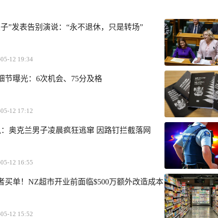
子”发表告别演说：“永不退休，只是转场”
05-12 19:34
细节曝光：6次机会、75分及格
05-12 17:12
狂飙：奥克兰男子凌晨疯狂逃窜 因路钉拦截落网
05-12 16:55
买单！NZ超市开业前面临$500万额外改造成本
05-12 15:52