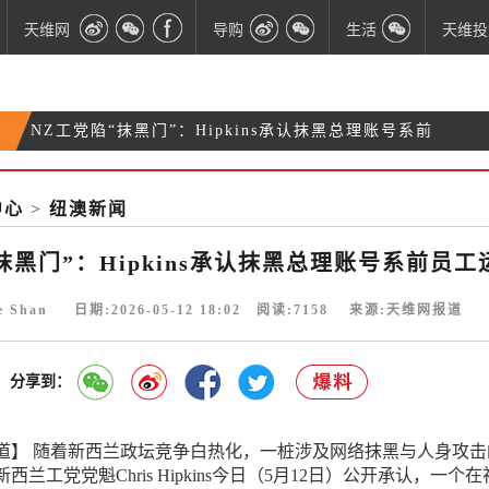
天维网
导购
生活
天维投
新西兰入籍考试细节曝光：6次机会、75分及格
时速200公里狂飙：奥克兰男子凌晨疯狂逃窜 因路钉
新西兰政坛“铁娘子”发表告别演说：“永不退休，只是
拦截落网
中心
>
纽澳新闻
NZ工党陷“抹黑门”：Hipkins承认抹黑总理账号系前
转场”
员工运营
抹黑门”：Hipkins承认抹黑总理账号系前员工
ie Shan 日期:2026-05-12 18:02 阅读:
7158
来源:天维网报道
分享到：
道】 随着新西兰政坛竞争白热化，一桩涉及网络抹黑与人身攻击
兰工党党魁Chris Hipkins今日（5月12日）公开承认，一个