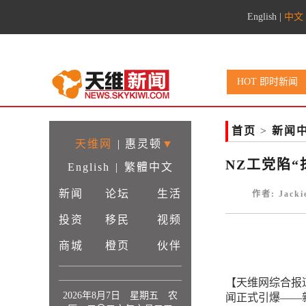
English
|
中文
HOT 即时新闻
首页
>
新闻
天维网
|
惠灵顿
▼
NZ工党陷“
English
|
繁體中文
新闻
论坛
生活
作者: Jack
投资
移民
视频
商城
橙页
伙伴
【天维网综合报
2026年8月7日 星期五 农
闻正式引爆——新西