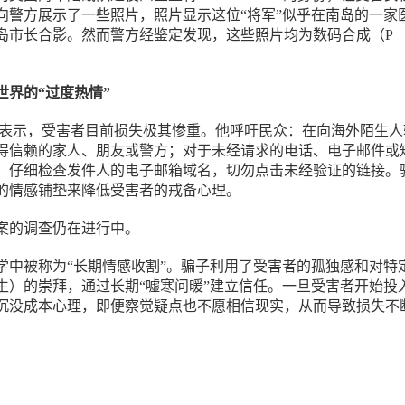
向警方展示了一些照片，照片显示这位“将军”似乎在南岛的一家
岛市长合影。然而警方经鉴定发现，这些照片均为数码合成（P
世界的“过度热情”
Lee警官表示，受害者目前损失极其惨重。他呼吁民众：在向海外陌生
得信赖的家人、朋友或警方；对于未经请求的电话、电子邮件或
；仔细检查发件人的电子邮箱域名，切勿点击未经验证的链接。
的情感铺垫来降低受害者的戒备心理。
案的调查仍在进行中。
学中被称为“长期情感收割”。骗子利用了受害者的孤独感和对特
生）的崇拜，通过长期“嘘寒问暖”建立信任。一旦受害者开始投
沉没成本心理，即便察觉疑点也不愿相信现实，从而导致损失不