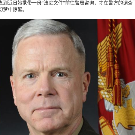
。直到近日她携带一份“法庭文件”前往警局咨询，才在警方的调查
幻梦中惊醒。