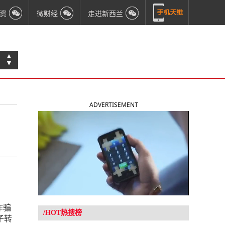
资
微财经
走进新西兰
▲
▼
ADVERTISEMENT
诈骗
/HOT热搜榜
子转