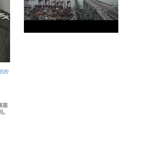
币的
美国
问。