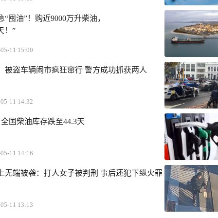
“囤油”！购近9000万升柴油，
天！”
05-11 15:00
：被盗车辆闹市疯狂窜行 警方成功抓获两人
05-11 14:32
：全国柴油库存跌至44.3天
05-11 14:16
上无端被袭：打人女子被判刑 事后还犯下纵火罪
05-11 13:13