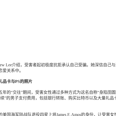
thew Lee介绍，受害者起初极度抗拒承认自己受骗。她深信自己
恋爱关系中。
礼品卡与PS的照片
五年的“交往”期间，受害女性通过多种方式为这名自称“身陷囹圄
手续”的男子支付费用，包括银行转账、购买比特币以及大量礼品
美国海军陆战队退役四星上将James F. Amos的身份，让受害女