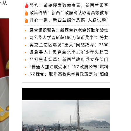
下从
恐怖！邮轮爆发致命病毒，新西兰乘客
“已下船”！WHO紧急介入，已有3人死
政策终结：新西兰政府确认取消高等教育
亡！
“免学费”计划
开心一刻：新西兰媒体恶搞“入籍试题”
个个戳中痛点
经合组织警告：新西兰养老金领取年龄需
上调 否则债务“不可持续”
两名华人学霸斩获160万纽币奖学金 将共
赴牛津解决人类难题
奥克兰南区爆发“重大”网络故障：2500
户家庭及企业断网
紧急寻人！奥克兰北岸15岁少年失踪已
近一个月
严打黑市烟草：新西兰政府成立多部门
“行动小组” 严防帮派渗透
“普通人加油或受限！”NZ政府公布“燃料
应急预案”！这些机构“优先且不限量供
NZ绿党：取消高教免学费政策是为“超级
油”！
富豪减税买单”