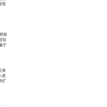
医院
人转账
短信
骗子
定身
入金
断扩