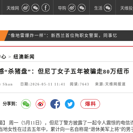
天维网
导购
生活
天维投
“像地雷爆炸一样”：新西兰首位殉职女警案，同事忆
忽视警报酿恶果：NZ患者术中被加热垫深度烧伤 面
惨剧瞬间
奥克兰午间惊魂：被盗车辆闹市疯狂窜行 警方成功抓
临植皮手术
中心
>
纽澳新闻
不言放弃：NZ舞蹈家将赴中国寻求先进细胞疗法 发
获两人
起筹款援助
感“杀猪盘”：但尼丁女子五年被骗走80万纽币
ie Shan 日期:2026-05-11 11:41 阅读:
7643
来源:天维网报道
分享到：
道】 周一（5月11日），但尼丁警方披露了一起令人震惊的电信
的当地女性在过去五年中，累计向一名自称是“退休美军上将”的男