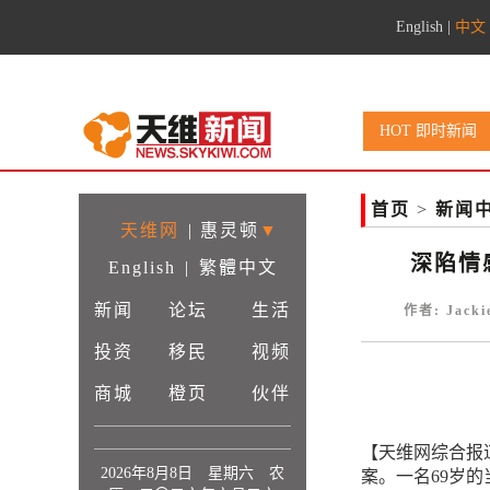
English
|
中文
HOT 即时新闻
首页
>
新闻
天维网
|
惠灵顿
▼
深陷情
English
|
繁體中文
新闻
论坛
生活
作者: Jack
投资
移民
视频
商城
橙页
伙伴
【天维网综合报
2026年8月8日 星期六 农
案。一名69岁