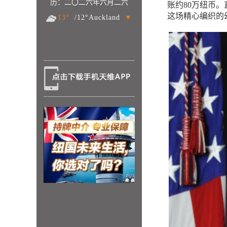
历：二〇二六年六月二六
账约80万纽币
这场精心编织的
13°
/12°Auckland
▼