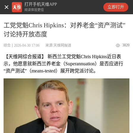
打开手机天维APP
天维新闻
立即打开
阅读体验更佳
工党党魁Chris Hipkins：对养老金“资产测试”
讨论持开放态度
3820
综合
2026-04-30 17:06
来源:天维网报道
【天维网综合报道】 新西兰工党党魁Chris Hipkins近日表
示，他愿意就新西兰养老金（Superannuation）是否应进行
“资产测试”（means-tested）展开跨党派讨论。