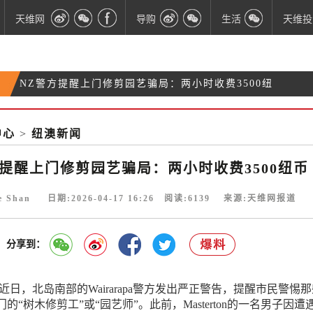
天维网
导购
生活
天维投
万米高空的悲剧：当跨国航班有乘客离世，该如何处
NZ武术教师酒吧“暴力执法”：连击顾客头部16拳 险
置？
惠灵顿“神秘糖爹”骚扰升级：警方介入调查，不排除
失教师资格
中心
>
纽澳新闻
NZ警方提醒上门修剪园艺骗局：两小时收费3500纽
刑事起诉
币
方提醒上门修剪园艺骗局：两小时收费3500纽币
ie Shan 日期:2026-04-17 16:26 阅读:
6139
来源:天维网报道
分享到：
近日，北岛南部的Wairarapa警方发出严正警告，提醒市民警惕
的“树木修剪工”或“园艺师”。此前，Masterton的一名男子因遭