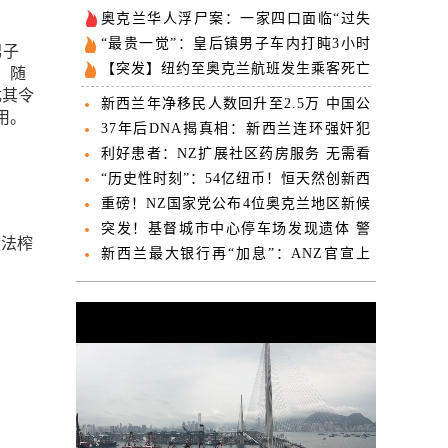
奥克兰华人浮尸案：一家四口面临“过失
杀人”起诉 身份首度公开
“最贵一觉”：皇后镇男子车内打盹3小时
男子
收800纽币罚单
【突发】纽约至奥克兰航班发生乘客死亡
，随
事件
尤其令
新西兰年净移民人数回升至2.5万 中国公
用。
民入境居非公民首位
37年后DNA揭真相：新西兰连环强奸犯
被加刑10年
利好患者：NZ扩展社区药房服务 无需看
GP可低价或免费取药
“历史性时刻”：54亿纽币！恒天然创新西
兰最大单笔发钱纪录
重磅！NZ国家党公布4位奥克兰地区新候
选人！全力冲刺2026年大选！
突发！基督城市中心停车场发现遗体 警
设法榨
方封锁现场
新西兰最大银行再“加息”：ANZ官宣上
调房贷利率