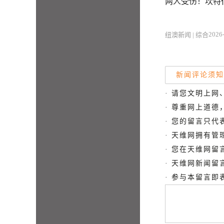
两人受伤！坎特
2026-
纽澳新闻 | 综合
新闻评论须知
· 请您文明上网
· 尊重网上道
· 您的留言只
· 天维网拥有
· 您在天维网
· 天维网新闻
· 参与本留言