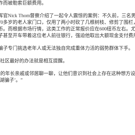
作而被勒索巨额费用。
地区指挥官Nick Thom督察介绍了一起令人震惊的案例：不久前，三名
70多岁的老人家门口，仅用了两小时砍了几根树枝、修剪了围栏
纽币。而根据市场行情，这类工作的正常报价应在600纽币左右。
子甚至开车带着这位老人前往银行，强迫他取出大额现金支付费
骗子专门挑选老年人或无法独自完成重体力活的弱势群体下手。
保护社区最好的办法就是相互提醒。
你的年长亲戚或邻居聊一聊，让他们意识到社会上存在这种想方
湖骗子’。”