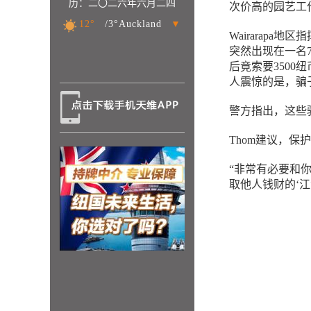
历：二〇二六年六月二四
次价高的园艺工
12°
/3°Auckland
▼
Wairarapa
突然出现在一名
后竟索要3500
人震惊的是，骗
警方指出，这些
Thom建议，
“非常有必要和
取他人钱财的‘江