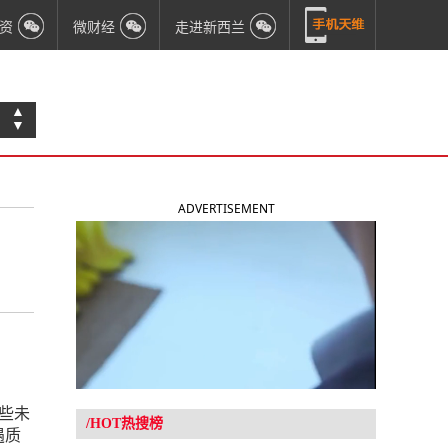
资
微财经
走进新西兰
▲
▼
ADVERTISEMENT
那些未
/HOT热搜榜
遇质