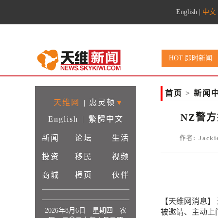
English
|
中文
HOT 即时新闻
首页
>
新闻
天维网
|
惠灵顿
▼
NZ警
English
|
繁體中文
新闻
论坛
生活
作者: Jack
投资
移民
视频
商城
橙页
伙伴
【天维网消息】 
2026年8月6日 星期四 农
被邀请、主动上门