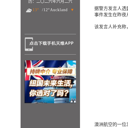
历：二〇二六年六月二六
据警方发言人透
13°
/12°Auckland
▼
事件发生在昨夜
该发言人补充称
澳洲航空的一位