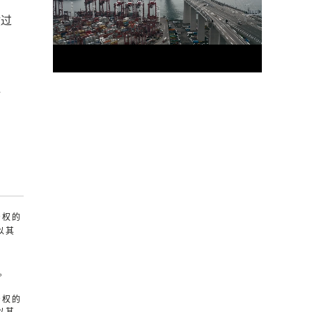
救过
对
产权的
以其
。
产权的