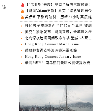
【“韦亚努”来袭】奥克兰解除气旋预警：
。该
风暴转向外海
【飓风Vaianu更新】奥克兰紧急管理局今
晚将开放5处避难场所
美伊和平谈判破裂：历经21小时高层磋
商，双方未达成协议
移民男子照顾新西兰伴侣直至离世 被副
部长特批居留权
奥克兰紧急发布：飓风来袭，全城进入橙
色风暴预警状态
北岛深夜连发两起致命车祸 造成3人死亡
4人受伤
Hong Kong Connect March Issue
悉尼經貿辦支持澳洲香港電影節
Hong Kong Connect January Issue
最高2纽币！南岛热门景区公厕恢复收费