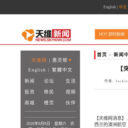
English
|
中文
HOT 即时新闻
首页
>
新闻
天维网
|
惠灵顿
▼
【
English
|
繁體中文
新闻
论坛
生活
作者: Jacki
投资
移民
视频
商城
橙页
伙伴
【天维网消息】
2026年8月8日 星期六 农
西兰的澳洲航空（