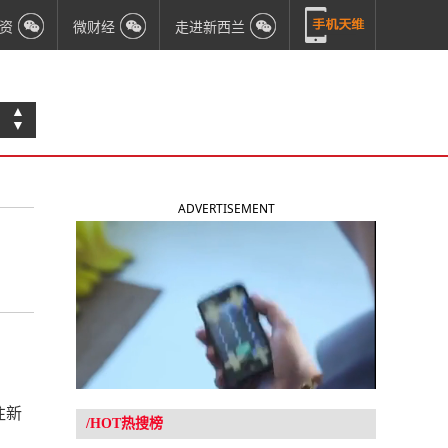
资
微财经
走进新西兰
▲
▼
ADVERTISEMENT
往新
/HOT热搜榜