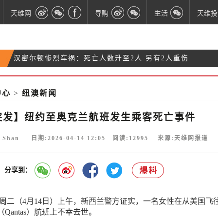
天维网
导购
生活
天维投
汉密尔顿惨烈车祸：死亡人数升至2人 另有2人重伤
巨石滚落酿悲剧：资深徒步者不幸遇难，验尸官发布
【突发】纽约至奥克兰航班发生乘客死亡事件
调查报告
中心
>
纽澳新闻
【“韦亚努”来袭】奥克兰解除气旋预警：风暴转向外
海
突发】纽约至奥克兰航班发生乘客死亡事件
e Shan 日期:2026-04-14 12:05 阅读:
12995
来源:天维网报道
分享到：
 周二（4月14日）上午，新西兰警方证实，一名女性在从美国飞
Qantas）航班上不幸去世。