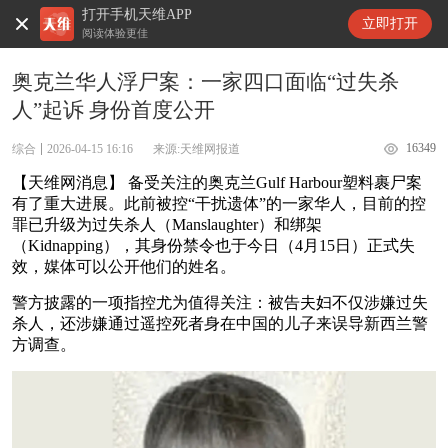
打开手机天维APP
天维新闻
立即打开
阅读体验更佳
奥克兰华人浮尸案：一家四口面临“过失杀
人”起诉 身份首度公开
16349
综合
2026-04-15 16:16
来源:天维网报道
【天维网消息】 备受关注的奥克兰Gulf Harbour塑料裹尸案
有了重大进展。此前被控“干扰遗体”的一家华人，目前的控
罪已升级为过失杀人（Manslaughter）和绑架
（Kidnapping），其身份禁令也于今日（4月15日）正式失
效，媒体可以公开他们的姓名。
警方披露的一项指控尤为值得关注：被告夫妇不仅涉嫌过失
杀人，还涉嫌通过遥控死者身在中国的儿子来误导新西兰警
方调查。