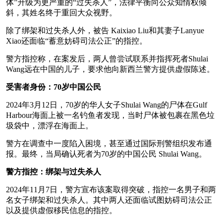
体”升级为更严重的“过失杀人”，法律平衡向公众知情权倾
斜，其姓名终于重回大众视野。
除了绑架和过失杀人外，被告 Kaixiao Liu和其妻子Lanyue
Xiao还面临“蓄意妨碍司法公正”的指控。
警方指控称，在案发后，两人曾尝试联系并指挥死者Shulai
Wang远在中国的儿子，要求他向新西兰警方提供虚假陈述。
受害者身份：70岁中国公民
2024年3月12日，70岁的华人女子Shulai Wang的尸体在Gulf
Harbour海面上被一名钓鱼者发现，当时尸体被包裹在黑色垃
圾袋中，漂浮在海面上。
警方在调查中一度陷入困境，甚至通过国际刑警组织发布通
报。最终，当局确认死者为70岁的中国公民 Shulai Wang。
警方指控：绑架与过失杀人
2024年11月7日，警方宣布该案取得突破，指控一名男子和两
名女子绑架和过失杀人。其中两人还面临试图妨碍司法公正
以及提供虚假移民信息的指控。