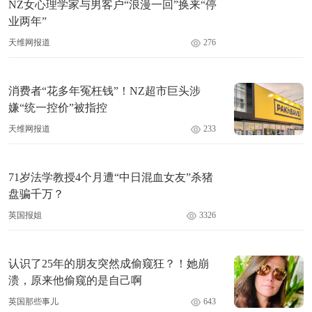
NZ女心理学家与男客户“浪漫一回”换来“停
业两年”
天维网报道
276
消费者“花多年冤枉钱”！NZ超市巨头涉
嫌“统一控价”被指控
天维网报道
233
71岁法学教授4个月遭“中日混血女友”杀猪
盘骗千万？
英国报姐
3326
认识了25年的朋友突然成偷窥狂？！她崩
溃，原来他偷窥的是自己啊
英国那些事儿
643