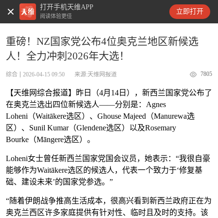
打开手机天维APP
天维新闻
立即打开
阅读体验更佳
重磅！NZ国家党公布4位奥克兰地区新候选
人！全力冲刺2026年大选！
7805
综合
2026-04-15 09:50
来源:天维网报道
【天维网综合报道】昨日（4月14日），新西兰国家党公布了
在奥克兰选出四位新候选人——分别是：Agnes
Loheni（Waitākere选区）、Ghouse Majeed（Manurewa选
区）、Sunil Kumar（Glendene选区）以及Rosemary
Bourke（Māngere选区）。
Loheni女士曾任新西兰国家党国会议员，她表示：“我很自豪
能够作为Waitākere选区的候选人，代表一个致力于‘修复基
础、建设未来’的国家党参选。”
“随着伊朗战争推高生活成本，很高兴看到新西兰政府正在为
奥克兰西区许多家庭提供有针对性、临时且及时的支持。该