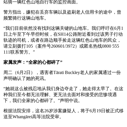
站骑一辆红色山地自行车的监控画面。
警方指出，嫌犯在丢弃车辆以及盗刷老人信用卡的途中，曾
频繁骑行这辆山地车。
“我们目前依然没有找到这辆关键的山地车。我们呼吁在6月1
日上午至下午早些时候，在SH14公路附近看到过该男子行动
轨迹的司机，或者在路边顺手捡走这辆红色山地车的民众，
请立刻拨打105（案件号260601/3972）或匿名热线0800 555
111联系警方。”
家属发声：“全家的心都碎了”
周二（6月2日），遇害者Tārati Buckley老人的家属通过一份
声明确认了她的死讯。
“她就这么被残忍地从我们身边夺走了，她走得太早了。在这
种我们至今都无法理解、更无法去面对和接受的悲惨境遇
下，我们全家的心都碎了。”声明中说。
根据法院安排，这名26岁涉案嫌疑人，将于6月19日被正式移
送至Whangārei高等法院受审。