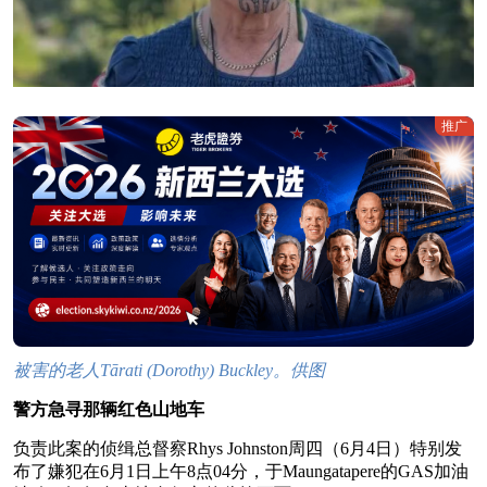
推广
被害的老人Tārati (Dorothy) Buckley。供图
警方急寻那辆红色山地车
负责此案的侦缉总督察Rhys Johnston周四（6月4日）特别发
布了嫌犯在6月1日上午8点04分，于Maungatapere的GAS加油