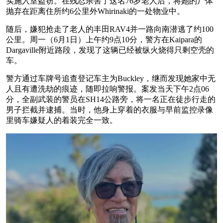
实施入室盗窃。在残忍杀害了这名76岁老人后，将她的尸体
抛弃在距离住所约6公里外Whirinaki的一处物业中。
随后，嫌犯抢走了老人的丰田RAV4并一路向南潜逃了约100
公里。周一（6月1日）上午约9点10分，警方在Kaipara的
Dargaville附近路段，发现了这辆已经被纵火烧得只剩空壳的
车。
警方通过车牌号追查登记车主为Buckley，继而发现她家中无
人且有遭洗劫的痕迹，随即拉响警报。案发当天下午2点06
分，全副武装的警员在SH14公路旁，将一名正在徒步行走的
男子拦截并逮捕。当时，他身上穿着的衣服与早前监控录像
里骑车嫌疑人的着装完全一致。