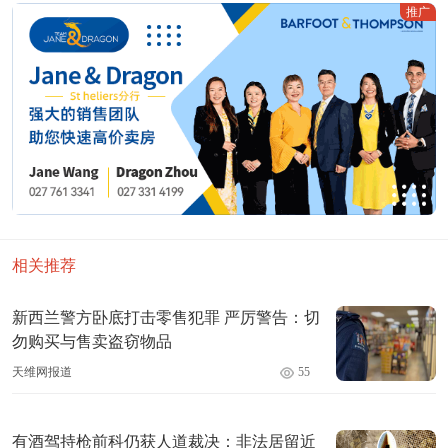
推广
相关推荐
新西兰警方卧底打击零售犯罪 严厉警告：切
勿购买与售卖盗窃物品
天维网报道
55
有酒驾持枪前科仍获人道裁决：非法居留近