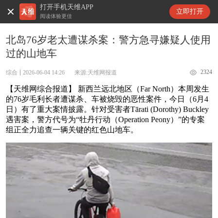
打开手机天维APP
天维新闻
立即打开
阅读体验更佳
北岛76岁老太遭谋杀案：警方急寻嫌疑人使用
过的山地车
2324
综合
2026-06-04 14:26
来源:天维网报道
【天维网综合报道】 新西兰远北地区（Far North）本周发生
的76岁毛利长者遭谋杀、车被烧毁的恶性案件，今日（6月4
日）有了重大案情披露。针对受害者Tārati (Dorothy) Buckley
遇害案，警方代号为“牡丹行动（Operation Peony）”的专案
组正全力追查一辆关键的红色山地车。