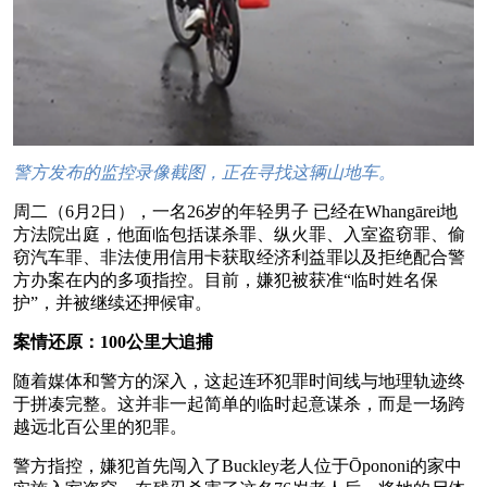
警方发布的监控录像截图，正在寻找这辆山地车。
周二（6月2日），一名26岁的年轻男子 已经在Whangārei地
方法院出庭，他面临包括谋杀罪、纵火罪、入室盗窃罪、偷
窃汽车罪、非法使用信用卡获取经济利益罪以及拒绝配合警
方办案在内的多项指控。目前，嫌犯被获准“临时姓名保
护”，并被继续还押候审。
案情还原：100公里大追捕
随着媒体和警方的深入，这起连环犯罪时间线与地理轨迹终
于拼凑完整。这并非一起简单的临时起意谋杀，而是一场跨
越远北百公里的犯罪。
警方指控，嫌犯首先闯入了Buckley老人位于Ōpononi的家中