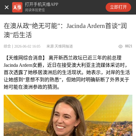
打开手机天维APP
天维新闻
立即打开
阅读体验更佳
在澳从政“绝无可能”：Jacinda Ardern首谈“润
澳”后生活
8821
综合
2026-06-02 16:05
来源:天维网报道
【天维网综合消息】 离开新西兰政坛已近三年的前总理
Jacinda Ardern女爵，近日在接受澳大利亚主流媒体采访时，
首次透露了她移居澳洲后的生活现状。她表示，对岸的生活
让她感到“意想不到的熟悉”，但她同时明确斩断了外界关于
她可能在澳洲参政的猜测。