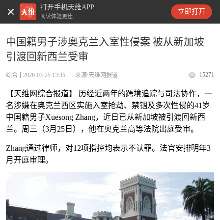
打开手机天维APP
天维新闻
立即打开
阅读体验更佳
中国籍男子涉奥克兰入室性侵案 被从新加坡
引渡回新西兰受审
15271
综合
2026-03-25 13:35
来源:天维网报道
【天维网综合报道】 历经近两年的跨境追踪与司法协作，一
名涉嫌在奥克兰西区实施入室抢劫、禁锢及多次性侵的41岁
中国籍男子Xuesong Zhang，近日已从新加坡被引渡回新西
兰。周三（3月25日），他在奥克兰高等法院出庭受审。
Zhang通过律师，对12项指控均表示不认罪。法官安排明年3
月开庭审理。