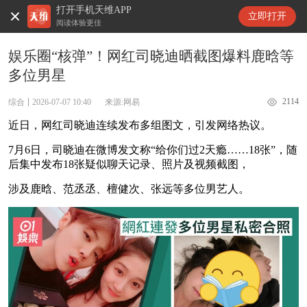
打开手机天维APP
天维新闻
立即打开
阅读体验更佳
娱乐圈“核弹”！网红司晓迪晒截图爆料鹿晗等
多位男星
2114
综合
2026-07-07 10:40
来源:网易
近日，网红司晓迪连续发布多组图文，引发网络热议。
7月6日，司晓迪在微博发文称“给你们过2天瘾……18张”，随
后集中发布18张疑似聊天记录、照片及视频截图，
涉及鹿晗、范丞丞、檀健次、张远等多位男艺人。