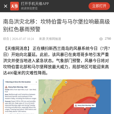
打开手机天维APP
天维新闻
立即打开
阅读体验更佳
南岛洪灾北移：坎特伯雷与马尔堡拉响最高级
别红色暴雨预警
2760
综合
2026-07-07 10:24
来源:天维网报道
【天维网消息】 正在横扫新西兰南岛的风暴系统今日（7月7
日）开始向北蔓延。此前，该风暴已在奥塔哥多地引发严重
洪灾并使当地进入紧急状态。气象部门预警，风暴今日将对
坎特伯雷北部和马尔堡释放最大威力，局部地区可能迎来高
达400毫米的灾难性降雨。