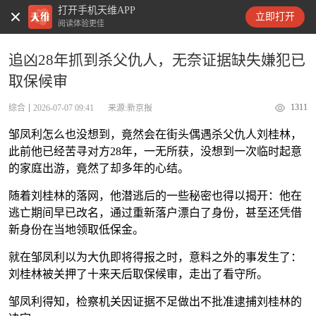
打开手机天维APP
天维新闻
立即打开
阅读体验更佳
追凶28年抓到杀父仇人，无奈证据缺失嫌犯已
取保候审
1311
综合
2026-07-07 09:41
来源:新京报
邹凤利怎么也没想到，竟然会在街头偶遇杀父仇人刘桂林，
此前他已经苦寻对方28年，一无所获，没想到一次临时起意
的家庭出游，竟然了却多年的心结。
随着刘桂林的落网，他潜逃后的一些秘密也得以揭开：他在
逃亡期间早已改名，通过重新落户漂白了身份，甚至还凭借
新身份在当地领取低保金。
就在邹凤利以为大仇即将得报之时，意料之外的事发生了：
刘桂林被关押了十来天后取保候审，走出了看守所。
邹凤利得知，检察机关因证据不足做出不批准逮捕刘桂林的