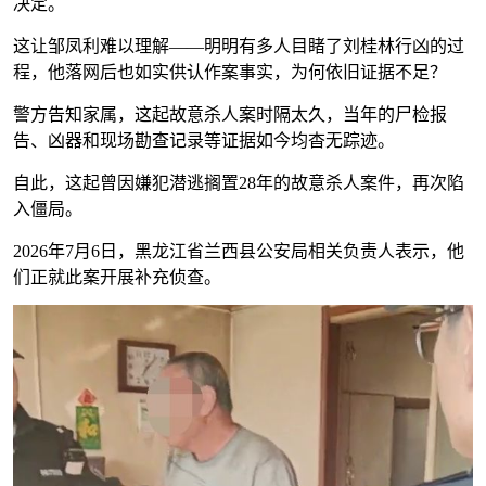
决定。
这让邹凤利难以理解——明明有多人目睹了刘桂林行凶的过
程，他落网后也如实供认作案事实，为何依旧证据不足？
警方告知家属，这起故意杀人案时隔太久，当年的尸检报
告、凶器和现场勘查记录等证据如今均杳无踪迹。
自此，这起曾因嫌犯潜逃搁置28年的故意杀人案件，再次陷
入僵局。
2026年7月6日，黑龙江省兰西县公安局相关负责人表示，他
们正就此案开展补充侦查。