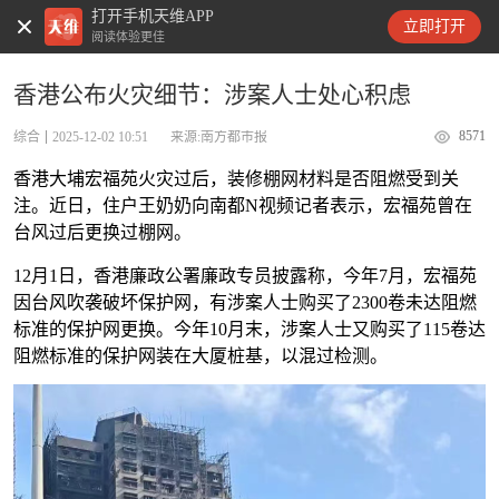
打开手机天维APP
天维新闻
立即打开
阅读体验更佳
香港公布火灾细节：涉案人士处心积虑
8571
综合
2025-12-02 10:51
来源:南方都市报
香港大埔宏福苑火灾过后，装修棚网材料是否阻燃受到关
注。近日，住户王奶奶向南都N视频记者表示，宏福苑曾在
台风过后更换过棚网。
12月1日，香港廉政公署廉政专员披露称，今年7月，宏福苑
因台风吹袭破坏保护网，有涉案人士购买了2300卷未达阻燃
标准的保护网更换。今年10月末，涉案人士又购买了115卷达
阻燃标准的保护网装在大厦桩基，以混过检测。