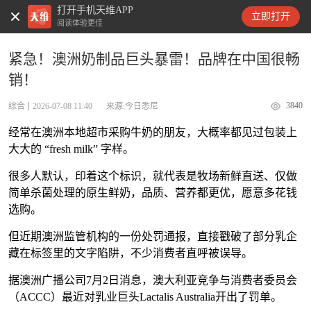
打开手机天维APP
天维新闻
立即打开
阅读体验更佳
紧急！澳洲奶制品巨头暴雷！品牌在中国很畅
销！
3840
综合
2026-07-08 11:40
来源:今日悉尼
经常在澳洲本地超市采购牛奶的朋友，大概率都见过包装上
大大的 “fresh milk” 字样。
很多人默认，印着这个标识，就代表是牧场新鲜直送、仅做
简单杀菌处理的原生鲜奶，品质、营养都更优，愿意多花钱
选购。
但近期澳洲监管机构的一份处罚通报，直接戳破了部分乳企
藏在标签里的文字陷阱，不少消费者直呼被误导。
据澳洲广播公司7月2日消息，澳大利亚竞争与消费者委员会
（ACCC）最近对乳业巨头Lactalis Australia开出了罚单。