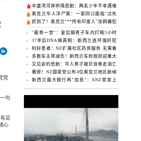
丰盛湾河岸坍塌悲剧：两名少年不幸遇难
警员曾徒手挖掘营救
奥克兰华人浮尸案：一家四口面临“过失
杀人”起诉 身份首度公开
抓到了！奥克兰“**所有印度人”涂鸦嫌犯
落网！将于今日出庭受审！
“最贵一觉”：皇后镇男子车内打盹3小时
收800纽币罚单
37年后DNA揭真相：新西兰连环强奸犯
被加刑10年
利好患者：NZ扩展社区药房服务 无需看
GP可低价或免费取药
多数车主将减负！新西兰车检规则迎重大
变革
又见岩钓悲剧：华人男子被巨浪卷走溺亡
验尸官披露死因
重磅！NZ国家党公布4位奥克兰地区新候
党党
选人！全力冲刺2026年大选！
新西兰最大银行再“加息”：ANZ官宣上
调房贷利率
用一句
我有足
精心