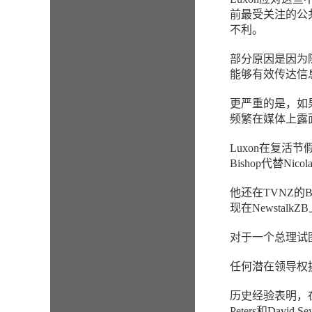
前最受关注的公
不利。
部分原因是因为
能够有效传达信息
更严重的是，如果
频繁在媒体上露面的
Luxon在复活
Bishop代替Nic
他还在TVNZ的
现在Newsta
对于一个总理试图
任何潜在领导权
历史经验表明，在
Peters和Da