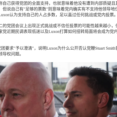
称自己获得党团的全面支持，也就意味着他没有遭到内部质疑且
；但说自己有"足够的票数"则意味着党内确实有不支持他领导地
Luxon认为支持自己的人占多数，足以盖过任何挑战或党内投票
二的党团会议上出现正式挑战或不信任投票的可能性越来越小，
家党近期民调表现低迷以及Luxon打算如何扭转局面将会成为党
党团要求"予以澄清"，说明Luxon为什么公开否认党鞭Stuart Smit
领导权问题。