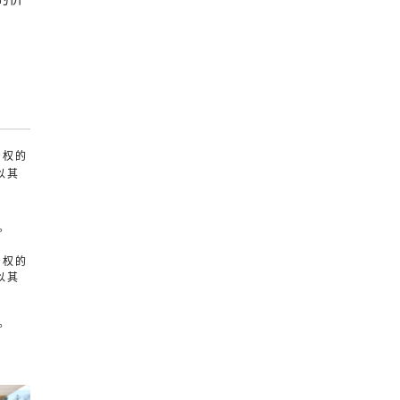
产权的
以其
。
产权的
以其
。