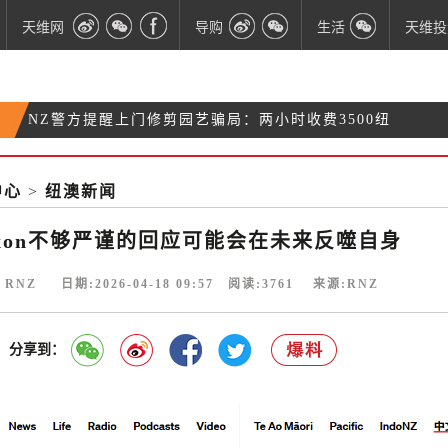
天维网
导购
生活
天维投
NZ警方提醒上门修剪园艺骗局：两小时收费3500纽
万米高空的悲剧：当跨国航班有乘客离世，该如何处
币
Westpac银行再次加息：房贷利率和存款利率同步上
置？
惠灵顿“神秘糖爹”骚扰升级：警方介入调查，不排除
中心
>
纽澳新闻
调
刑事起诉
uxon不够严谨的回应可能会在未来反噬自身
 RNZ 日期:2026-04-18 09:57 阅读:
3761
来源:RNZ
分享到：