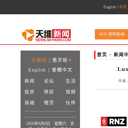
English
|
中文
HOT 即时新闻
首页
>
新闻
天维网
|
惠灵顿
▼
L
English
|
繁體中文
新闻
论坛
生活
作者:
投资
移民
视频
商城
橙页
伙伴
2026年8月8日 星期六 农