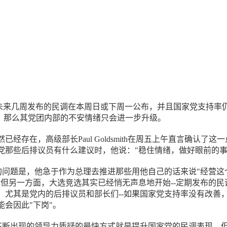
定未来几周发布的民调在本周日或下周一公布，并且国家党支持率
徊，那么其党团内部的不安情绪只会进一步升级。
已经存在，高级部长Paul Goldsmith在周五上午直言确认了这
党那些后排议员有什么建议时，他说："稳住情绪，做好眼前的事
面临的问题是，他急于作为总理去推进那些用他自己的话来说"经营这
，但另一方面，大选竞选其实已经悄无声息地开始--定期发布的民
，尤其是党内的后排议员和部长们--如果国家党支持率没有改善
能会因此"下岗"。
这些不断出现的领导力质疑的最快方式就是提升国家党的民调表现，