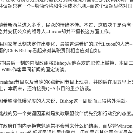
共议题只有一个--燃油价格和生活成本危机--而这个议题显然对
随着新西兰进入冬季，民众的情绪不佳。不过，这取决于是否有
并安抚公众的领导人--Luxon却并不擅长这方面工作。
国家党此刻决定作出变化，最被普遍看好的取代Lxuon的人选-
Chris Bishop看起来对其职责则相当应对自如。
节假期最后一刻的内阁改组将Bishop从他喜欢的职位上撤换，本周
ola Willis作客早间新闻的固定访谈。
Breakfast节目以及当晚的6点新闻节目上现身，并随后在周五早上
lkZB上，本周末，还将接受Q+A节目的重点访谈。
希望降低曝光度的人来说，Bishop这一周反而显得格外活跃。
挑战的另一个关键因素就是执政联盟伙伴优先党和行动党的态度
政府任期内更换党魁通常不会带来什么好结果，而尽管Winston
vid Seymour从Luxon的低迷民调结果中受益，但如果有其他国会议员