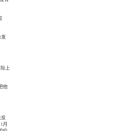
应
会发
实际上
。
把他
性反
1月
的价