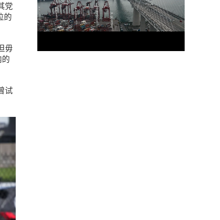
其党
位的
。
但毋
内的
h曾试