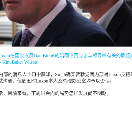
her Luxon在国会议员Dan Bidois的陪同下回应了与领导权有关的质疑
 Kim Baker Wilson
内部的消息人士口中获知，Smith确实曾就党团内部对Luxon支持
试沟通，但周五时Luxon本人及总理办公室均予以否认。
示，目前来看，下周国会内的局势怎样发展尚不明朗。