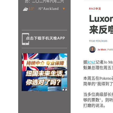
历：二〇二六年六月二六
13°
/6°Auckland
▼
据
RNZ
记者Jo
魁兼总理在周五
本周五在Pokeno
简单的"我得到
当多位高级部长
够的票数"，则
打磨的说法。