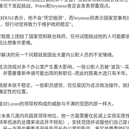
下发起挑战，Peters和Seymour肯定会发表郑重观点。
上午对RNZ表示，他不会"凭空揣测"，而Seymour则表示国家党事务
定，但行动党将致力于维护政府稳定"。
在一定程度上团结了国家党和联合政府，任何试图挑战他的人可能都
远比想象中更难。
要尽早解决的另一个问题就是国会大厦内公职人员的不安情绪。
这次改组对多个办公室产生重大影响，一些公职人员被"波及"--
，并需要重新申请可能出现的新职位--而此时距离大选只有半年
场原本就不稳定，一些职员感觉，仅仅是因为这次政治操作，就
确定性的位置。
能对Luxon的领导权构成的威胁与不满的党团内部一样大。
希望在未来几周内巩固其领导地位，他一方面需要在民调上实现实质
持率低迷的总理来说这并不轻松），安抚党团并说服他们自己是1
；另一方面也要着手安抚各部长办公室的职员，肯定并尊重他们