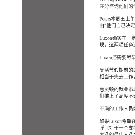
充分咨询他们的情况
Peters本周五
由"他们自己决
Luxon确实
现，这两项任务
Luxon还需
复活节假期前的
相当于失去工作
惠灵顿的就业市
们推上了高度不
不满的工作人员
如果Luxon
弹（对于一个支
大选的最佳人选