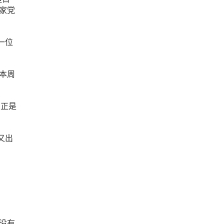
国家党
一位
-本周
三正是
又出
。
在没有