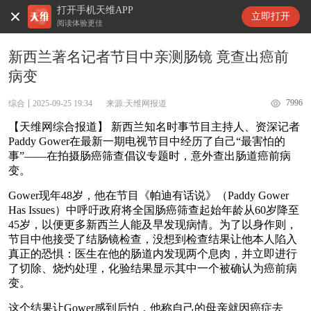
打开手机天维APP
天维新闻
立即打开
阅读体验更佳
新西兰著名记者节目中亲测肠镜 竟查出癌前
病变
7996
综合
2025-09-25 19:34
来源:天维网报道
【天维网综合报道】 新西兰知名时事节目主持人、资深记者
Paddy Gower在最新一期电视节目中经历了自己“最害怕的
事”——在拍摄肠癌筛查倡议专题时，意外查出肠道癌前病
变。
Gower现年48岁，他在节目《帕迪有话说》（Paddy Gower
Has Issues）中呼吁政府将全国肠癌筛查起始年龄从60岁降至
45岁，以便更多新西兰人能及早发现病情。为了以身作则，
节目中他接受了结肠镜检查，没想到检查结果让他本人陷入
真正的恐惧：医生在他的肠道内发现两个息肉，并立即进行
了切除、烧灼处理，化验结果显示其中一个被确认为癌前病
变。
这个结果让Gower感到后怕，他称自己的母亲就因癌症去