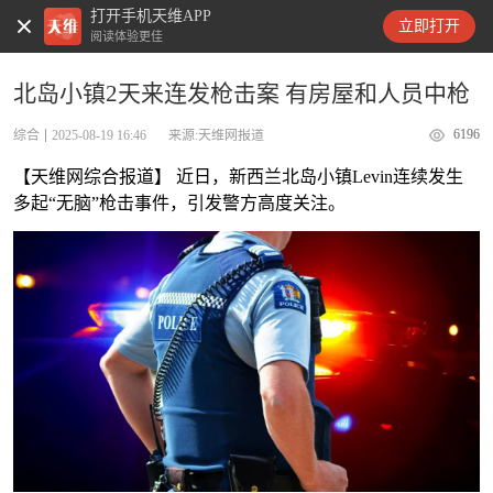
打开手机天维APP
天维新闻
立即打开
阅读体验更佳
北岛小镇2天来连发枪击案 有房屋和人员中枪
6196
综合
2025-08-19 16:46
来源:天维网报道
【天维网综合报道】 近日，新西兰北岛小镇Levin连续发生
多起“无脑”枪击事件，引发警方高度关注。