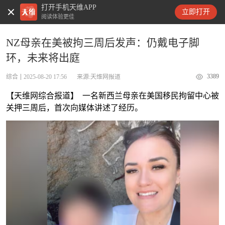
打开手机天维APP
天维新闻
立即打开
阅读体验更佳
NZ母亲在美被拘三周后发声：仍戴电子脚
环，未来将出庭
3389
综合
2025-08-20 17:56
来源:天维网报道
【天维网综合报道】 一名新西兰母亲在美国移民拘留中心被
关押三周后，首次向媒体讲述了经历。