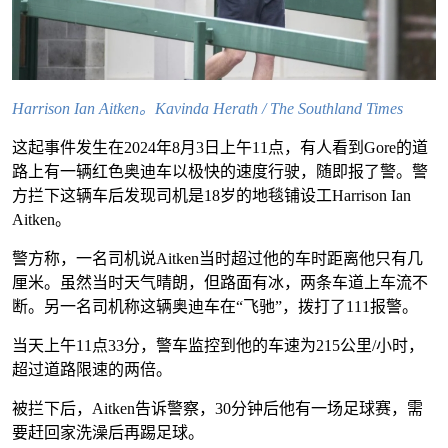
Harrison Ian Aitken。Kavinda Herath / The Southland Times
这起事件发生在2024年8月3日上午11点，有人看到Gore的道
路上有一辆红色奥迪车以极快的速度行驶，随即报了警。警
方拦下这辆车后发现司机是18岁的地毯铺设工Harrison Ian
Aitken。
警方称，一名司机说Aitken当时超过他的车时距离他只有几
厘米。虽然当时天气晴朗，但路面有冰，两条车道上车流不
断。另一名司机称这辆奥迪车在“飞驰”，拨打了111报警。
当天上午11点33分，警车监控到他的车速为215公里/小时，
超过道路限速的两倍。
被拦下后，Aitken告诉警察，30分钟后他有一场足球赛，需
要赶回家洗澡后再踢足球。