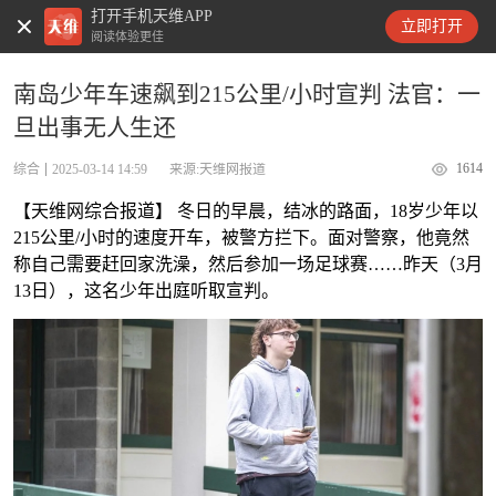
打开手机天维APP
天维新闻
立即打开
阅读体验更佳
南岛少年车速飙到215公里/小时宣判 法官：一
旦出事无人生还
1614
综合
2025-03-14 14:59
来源:天维网报道
【天维网综合报道】 冬日的早晨，结冰的路面，18岁少年以
215公里/小时的速度开车，被警方拦下。面对警察，他竟然
称自己需要赶回家洗澡，然后参加一场足球赛……昨天（3月
13日），这名少年出庭听取宣判。