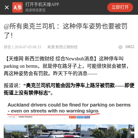
打开手机天维APP
天维新闻
立即打开
阅读体验更佳
@所有奥克兰司机 ：这种停车姿势也要被罚
了！
10652
综合
2019-07-05 06:33
来源:新西兰微财经
【天维网 新西兰微财经 综合Newsbub消息】这种停车叫
parking on berms，就是停在路牙子上，可能很快就会被禁，
再这种姿势会有罚款。昨天下午的消息——
报道说：
“奥克兰司机可能会因为停车上路牙被罚款——即便
街道上没有禁停标志”
。