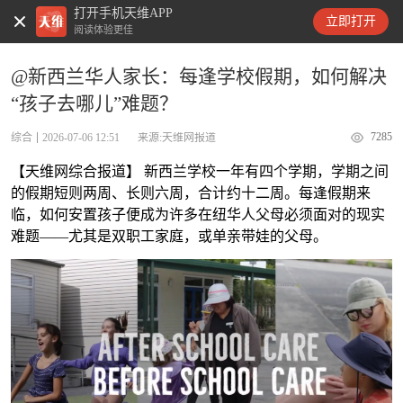
打开手机天维APP
天维新闻
立即打开
阅读体验更佳
@新西兰华人家长：每逢学校假期，如何解决
“孩子去哪儿”难题？
7285
综合
2026-07-06 12:51
来源:天维网报道
【天维网综合报道】 新西兰学校一年有四个学期，学期之间
的假期短则两周、长则六周，合计约十二周。每逢假期来
临，如何安置孩子便成为许多在纽华人父母必须面对的现实
难题——尤其是双职工家庭，或单亲带娃的父母。