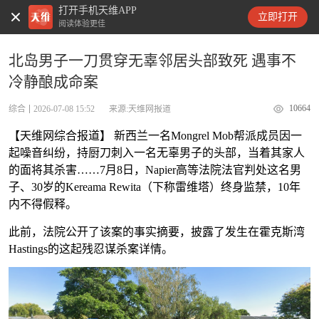
打开手机天维APP
天维新闻
立即打开
阅读体验更佳
北岛男子一刀贯穿无辜邻居头部致死 遇事不
冷静酿成命案
10664
综合
2026-07-08 15:52
来源:天维网报道
【天维网综合报道】 新西兰一名Mongrel Mob帮派成员因一
起噪音纠纷，持厨刀刺入一名无辜男子的头部，当着其家人
的面将其杀害……7月8日，Napier高等法院法官判处这名男
子、30岁的Kereama Rewita（下称雷维塔）终身监禁，10年
内不得假释。
此前，法院公开了该案的事实摘要，披露了发生在霍克斯湾
Hastings的这起残忍谋杀案详情。