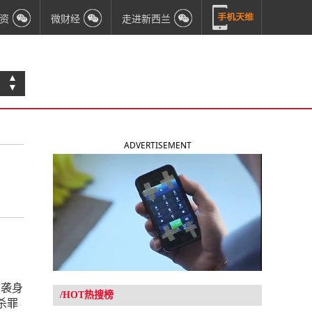
资
微财经
走进新西兰
▲
▼
ADVERTISEMENT
被袭身
/HOT热搜榜
杀罪