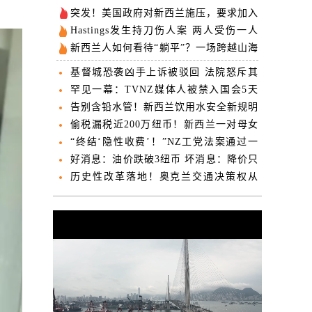
突发！美国政府对新西兰施压，要求加入
新联盟！NZ副总理回应！
Hastings发生持刀伤人案 两人受伤一人
生命垂危
新西兰人如何看待“躺平”？一场跨越山海
的共鸣
基督城恐袭凶手上诉被驳回 法院怒斥其
理由“毫无价值”
罕见一幕：TVNZ媒体人被禁入国会5天
“政治肥皂剧”持续发酵
告别含铅水管！新西兰饮用水安全新规明
日生效
偷税漏税近200万纽币！新西兰一对母女
被判居家监禁
“终结‘隐性收费’！”NZ工党法案通过一
读！“新西兰人每年为此多付7.43亿纽
好消息：油价跌破3纽币 坏消息：降价只
币！”
是一时
历史性改革落地！奥克兰交通决策权从
AT移交市议会