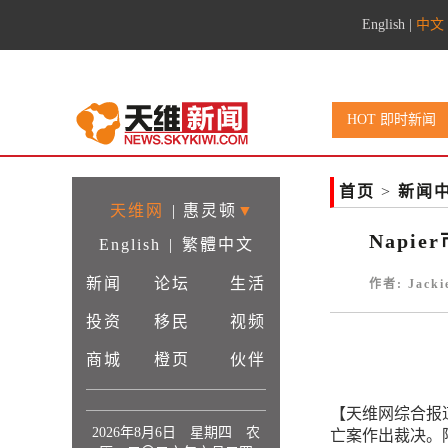
English
|
中文
HOT 即时新闻
首页
>
新闻
天维网
|
惠灵顿
▼
Napi
English
|
繁體中文
新闻
论坛
生活
作者: Jack
投资
移民
视频
商城
橙页
伙伴
【天维网综合报道】
2026年8月6日 星期四 农
亡案作出裁决。