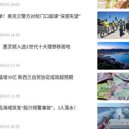
05-01 16:03
单！奥克兰警方对校门口超速“深感失望”
05-01 14:10
！惠灵顿入选Z世代十大理想移居地
05-01 13:19
猛增30亿 新西兰自贸协定成效超预期
05-01 11:28
岛海域突发“船只倾覆事故”，3人落水！
！
05-01 10:52