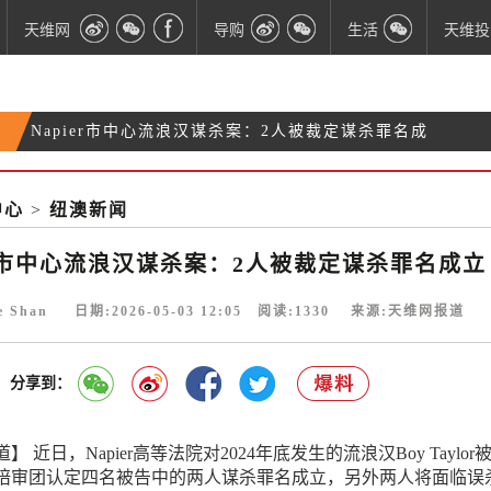
天维网
导购
生活
天维投
Napier市中心流浪汉谋杀案：2人被裁定谋杀罪名成
NZ行动党发布移民改革“六点计划”：征收每日$6基建
立
罕见一幕：TVNZ媒体人被禁入国会5天 “政治肥皂
附加费
北岛接连发生2次地震 数千人报告震感
中心
>
纽澳新闻
剧”持续发酵
er市中心流浪汉谋杀案：2人被裁定谋杀罪名成立
ie Shan 日期:2026-05-03 12:05 阅读:
1330
来源:天维网报道
分享到：
 近日，Napier高等法院对2024年底发生的流浪汉Boy Taylor
陪审团认定四名被告中的两人谋杀罪名成立，另外两人将面临误