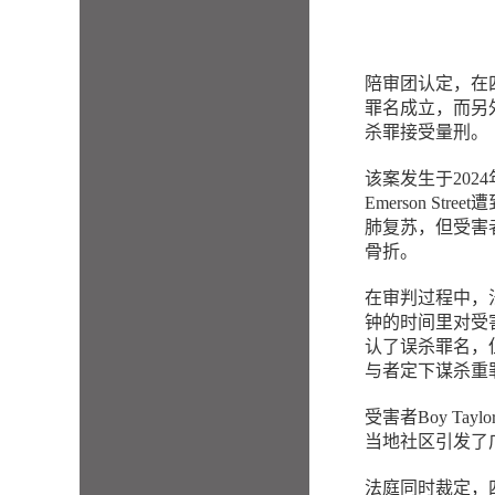
陪审团认定，在四名涉案
罪名成立，而另外两名
杀罪接受量刑。
该案发生于2024
Emerson 
肺复苏，但受害
骨折。
在审判过程中，
钟的时间里对受
认了误杀罪名，
与者定下谋杀重
受害者Boy T
当地社区引发了
法庭同时裁定，