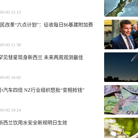
05-03 12:12
民改革“六点计划”：征收每日$6基建附加费
05-03 11:50
！罕见彗星现身新西兰 未来两周观测最佳
05-02 16:02
汽车四倍 NZ行业组织怒批“变相抢钱”
05-02 10:24
新西兰饮用水安全新规明日生效