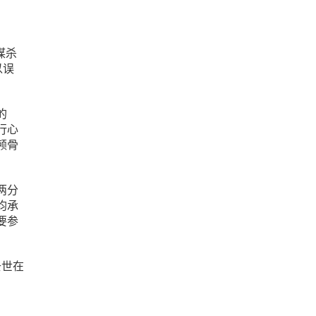
r谋杀
以误
的
行心
颅骨
两分
均承
要参
去世在