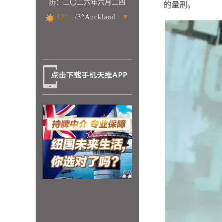
历：二〇二六年六月二四
的量刑。
12°
/3°Auckland
▼