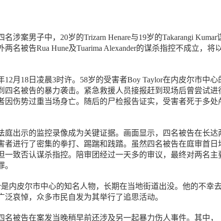
男子中，20岁的Trizarn Henare与19岁的Takarangi Kuma
被告Rua Hune及Tuarima Alexander的谋杀指控不成立，将
年12月18日凌晨3时许。58岁的受害者Boy Taylor在内皮尔市中心
Street遭到四名被告的暴力袭击。紧急救援人员接报赶到现场后曾尝试进
者因伤势过重当场身亡。随后的尸检报告证实，受害者死于多处
法庭出示的监控录像成为关键证据。画面显示，四名被告在长达
害者进行了密集的拳打、踢踹和践踏。虽然四名被告在庭审首日
但一致否认谋杀指控。陪审团经过一天多的审议，最终对两名主
罪。
aylor是内皮尔市中心的知名人物，长期在当地街道出没。他的不幸
广泛哀悼，众多市民自发为其举行了追思活动。
四名被告在案发当晚稍早前还涉及另一起暴力伤人事件。其中，