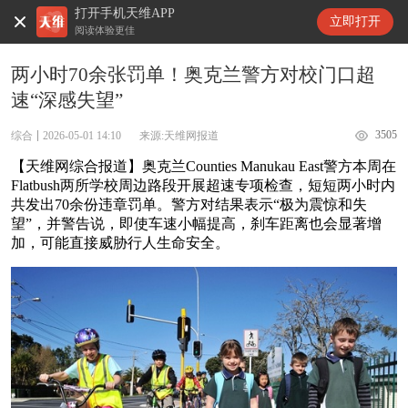
打开手机天维APP
天维新闻
立即打开
阅读体验更佳
两小时70余张罚单！奥克兰警方对校门口超
速“深感失望”
3505
综合
2026-05-01 14:10
来源:天维网报道
【天维网综合报道】奥克兰Counties Manukau East警方本周在
Flatbush两所学校周边路段开展超速专项检查，短短两小时内
共发出70余份违章罚单。警方对结果表示“极为震惊和失
望”，并警告说，即使车速小幅提高，刹车距离也会显著增
加，可能直接威胁行人生命安全。