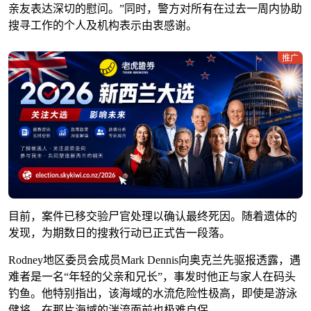
亲友表达深切的慰问。”同时，警方对所有在过去一周内协助
搜寻工作的个人及机构表示由衷感谢。
推广
目前，案件已移交验尸官处理以确认最终死因。随着遗体的
发现，为期数日的搜救行动已正式告一段落。
Rodney地区委员会成员Mark Dennis向奥克兰先驱报透露，遇
难者是一名“年轻的父亲和兄长”，事发时他正与家人在码头
钓鱼。他特别指出，该海域的水流危险性极高，即使是游泳
健将，在那片海域的湍流面前也极难自保。