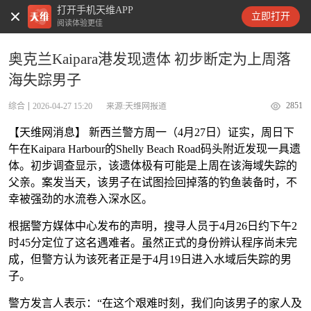
打开手机天维APP
天维新闻
立即打开
阅读体验更佳
奥克兰Kaipara港发现遗体 初步断定为上周落
海失踪男子
2851
综合
2026-04-27 15:20
来源:天维网报道
【天维网消息】 新西兰警方周一（4月27日）证实，周日下
午在Kaipara Harbour的Shelly Beach Road码头附近发现一具遗
体。初步调查显示，该遗体极有可能是上周在该海域失踪的
父亲。
案发当天，该男子在试图捡回掉落的钓鱼装备时，不
幸被强劲的水流卷入深水区。
根据警方媒体中心发布的声明，搜寻人员于4月26日约下午2
时45分定位了这名遇难者。虽然正式的身份辨认程序尚未完
成，但警方认为该死者正是于4月19日进入水域后失踪的男
子。
警方发言人表示：“在这个艰难时刻，我们向该男子的家人及