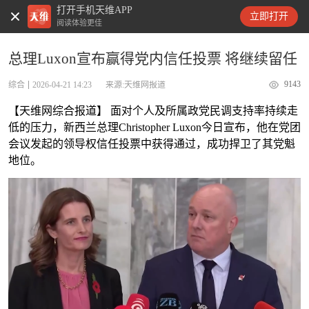
打开手机天维APP
天维新闻
立即打开
阅读体验更佳
总理Luxon宣布赢得党内信任投票 将继续留任
9143
综合
2026-04-21 14:23
来源:天维网报道
【天维网综合报道】 面对个人及所属政党民调支持率持续走
低的压力，新西兰总理Christopher Luxon今日宣布，他在党团
会议发起的领导权信任投票中获得通过，成功捍卫了其党魁
地位。