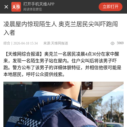
打开手机天维APP
天维新闻
立即打开
阅读体验更佳
凌晨屋内惊现陌生人 奥克兰居民尖叫吓跑闯
入者
5969
综合
2026-04-18 15:34
来源:天维网报道
【天维网综合报道】奥克兰一名居民凌晨4点30分在家中醒
来，发现一名陌生男子站在屋内。住户尖叫后将该男子吓
跑。警方公布了该男子的详细体貌特征，并相信他很可能是
本地居民，呼吁公众提供线索。