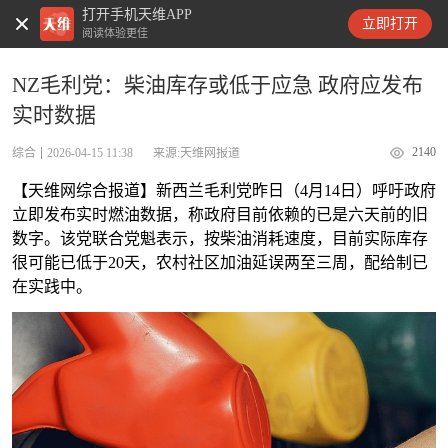
打开手机天维APP
天维新闻
立即打开
阅读体验更佳
NZ毛利党：柴油库存或低于应急 政府应发布
实时数据
2140
综合
2026-04-15 11:38
来源:天维网报道
【天维网综合报道】新西兰毛利党昨日（4月14日）呼吁政府
立即发布实时燃油数据，称政府目前依赖的已是六天前的旧
数字。该党联合党魁表示，按柴油消耗速度，目前实际库存
很可能已低于20天，农村社区加油延误两至三周，配给制已
在实践中。