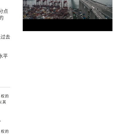
分点
的
是过去
水平
产权的
以其
。
产权的