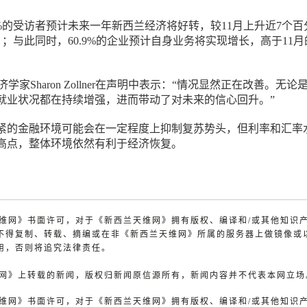
6%的受访者预计未来一年新西兰经济将好转，较11月上升近7个百
1%）；与此同时，60.9%的企业预计自身业务将实现增长，高于11月
学家Sharon Zollner在声明中表示：“情况显然正在改善。无论
就业状况都在持续增强，进而带动了对未来的信心回升。”
紧的金融环境可能会在一定程度上抑制复苏势头，但利率和汇率
高点，整体环境依然有利于经济恢复。
兰天维网》书面许可，对于《新西兰天维网》拥有版权、编译和/或其他知识
不得复制、转载、摘编或在非《新西兰天维网》所属的服务器上做镜像或
用，否则将追究法律责任。
天维网》上转载的新闻，版权归新闻原信源所有，新闻内容并不代表本网立场
兰天维网》书面许可，对于《新西兰天维网》拥有版权、编译和/或其他知识