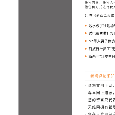
任何内容，任何人
他任何方式进行使
2. 在《新西兰
污水毁了牡蛎场！Water
送电影票啦！7月26日“中国第一
NZ华人男子伪造工作
前旅行社员工“无底线
新西兰“18岁生日当
新闻评论须知
· 请您文明上网
· 尊重网上道
· 您的留言只
· 天维网拥有
· 您在天维网