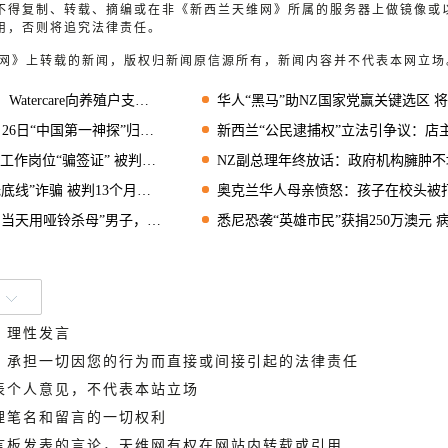
不得复制、转载、摘编或在非《新西兰天维网》所属的服务器上做镜像或
用，否则将追究法律责任。
天维网》上转载的新闻，版权归新闻原信源所有，新闻内容并不代表本网立场
care向养殖户支付100万纽币赔偿
华人“黑马”助NZ国家党赢关键选区 将成国会
神探”归来，超大屏幕IMAX实力诠释狄仁杰风采！
新西兰“公民逮捕权”立法引争议：店主或可当场制服偷
岗位“骗签证” 被判入狱2年
NZ副总理年终放话：政府机构臃肿不堪 部长部门需大
”诈骗 被判13个月居家监禁
奥克兰华人母亲愤怒：孩子在校头被打破流血 校方处置疑点重
天用哑铃杀母”男子，上诉获减刑
悉尼恐袭“英雄市民”获捐250万澳元 病床上接
、理性发言
德，承担一切因您的行为而直接或间接引起的法律责任
代表个人意见，不代表本站立场
管理笔名和留言的一切权利
留言板发表的言论，天维网有权在网站内转载或引用