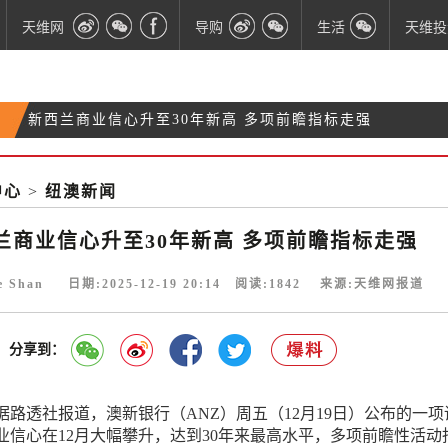
天维网
导购
生活
天维投
新西兰商业信心升至30年新高 多项前瞻指标走强
NZ华人男子伪造工作岗位“骗签证” 被判入狱2年
前旅行社员工“无底线”诈骗 被判13个月居家监禁
中心
>
纽澳新闻
新西兰“公民逮捕权”立法引争议：店主或可当场制服
偷窃儿童
兰商业信心升至30年新高 多项前瞻指标走强
ie Shan 日期:2025-12-19 20:14 阅读:
1842
来源:天维网报道
分享到：
据路透社报道，澳新银行（ANZ）周五（12月19日）公布的一项
业信心在12月大幅攀升，达到30年来最高水平，多项前瞻性活动