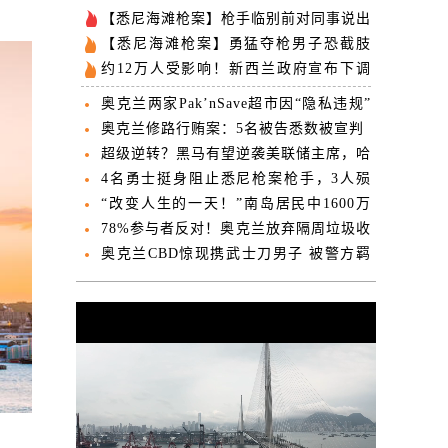
【悉尼海滩枪案】枪手临别前对同事说出
令人不寒而栗的话
【悉尼海滩枪案】勇猛夺枪男子恐截肢
民众捐款超200万
约12万人受影响！新西兰政府宣布下调
这项补贴
奥克兰两家Pak’nSave超市因“隐私违规”
被点名
奥克兰修路行贿案：5名被告悉数被宣判
超级逆转？黑马有望逆袭美联储主席，哈
塞特“争议”言论频出
4名勇士挺身阻止悉尼枪案枪手，3人殒
命，一对夫妇相拥而亡！英勇夺枪男：不
“改变人生的一天！”南岛居民中1600万
后悔
纽币大奖
78%参与者反对！奥克兰放弃隔周垃圾收
集试点计划
奥克兰CBD惊现携武士刀男子 被警方羁
押