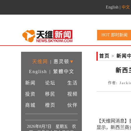
English
|
中文
HOT 即时新闻
首页
>
新闻
天维网
|
惠灵顿
▼
新西
English
|
繁體中文
新闻
论坛
生活
作者: Jack
投资
移民
视频
商城
橙页
伙伴
【天维网消息】
2026年8月7日 星期五 农
显示，新西兰商