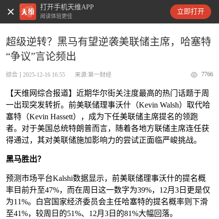
打开手机天维APP
天维新闻
立即打开
阅读体验更佳
超级逆转？黑马有望逆袭美联储主席，哈塞特
“争议”言论频出
7766
综合
2025-12-16 16:55
来源:第一财经
【天维网综合报道】近期华尔街关注度最高的热门话题于周
一出现突发转折。前美联储理事沃什（Kevin Walsh）取代哈
塞特（Kevin Hassett），成为下任美联储主席提名的领跑
者。对于美国总统特朗普而言，随着各地方联储主席连任获
得通过，其对美联储施加影响力的尝试正面临严峻挑战。
黑马胜出？
预测市场平台Kalshi数据显示，前美联储理事沃什的提名概
率目前升至47%，而在周日这一数字为39%，12月3日更是仅
为11%。白宫国家经济委员会主任哈塞特的提名概率则下滑
至41%，较周日的51%、12月3日的81%大幅回落。