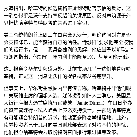
报道指出，哈塞特的候选资格正遭到特朗普亲信的反对，这
一消息似乎是沃什支持率反超的关键原因。反对声浪源于外
界担忧哈塞特与特朗普的关系过于密切。
美国总统特朗普上周三在白宫会见沃什，明确询问对方是否
会支持降息，能否获得自己的信任。“我并非要求他完全按我
们的话行事，但……我具备独到的见解，他应当予以听取。”
特朗普指出，他期望一年内利率能降至1%，甚至可能更低。
这则报道令华尔街颇感意外。此前市场几乎一边倒地看好哈
塞特，正是这一消息让沃什的提名概率从谷底攀升。
但事实上，华尔街金融圈内早有传言称，哈塞特并非他们眼
中美联储主席的理想人选。媒体援引知情人士消息，美国最
大银行摩根大通首席执行官戴蒙（Jamie Dimon）在11日举办
的资产管理行业私人峰会上表态支持沃什，并预测哈塞特更
有可能迎合特朗普的诉求，推动更多降息举措落地。此外，
债券投资者已于11月向美国财政部表达了对哈塞特的担忧，
他们担心哈塞特会为取悦特朗普而推行激进降息政策。