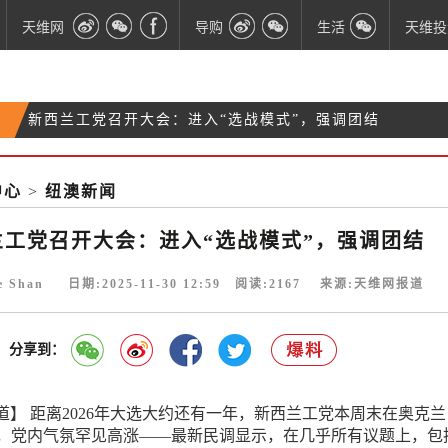
天维网
导购
生活
天维投
新西兰工党召开大会：进入“选战模式”，强调团结
宜家奥克兰门店开业前触发消防喷淋 消防迅速处理
男子在奥克兰持鱼叉枪连续劫持车辆 逃离中被逮捕
中心
>
纽澳新闻
【图文直播】奥克兰CBD圣诞巡游：圣诞老人来
啦！
兰工党召开大会：进入“选战模式”，强调团结
ie Shan 日期:2025-11-30 12:59 阅读:
2167
来源:天维网报道
分享到：
道】 距离2026年大选大约还有一年，新西兰工党本周末在奥克兰
行大会，党内气氛罕见高涨——最新民调显示，在几乎所有议题上，包