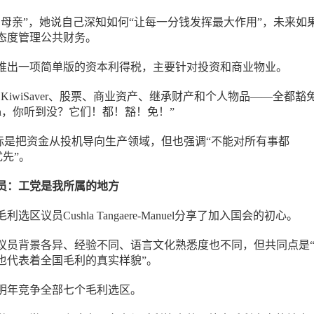
的母亲”，她说自己深知如何“让每一分钱发挥最大作用”，未来如
态度管理公共财务。
推出一项简单版的资本利得税，主要针对投资和商业物业。
KiwiSaver、股票、商业资产、继承财产和个人物品——全都豁
r Luxon，你听到没？它们！都！豁！免！”
，目标是把资金从投机导向生产领域，但也强调“不能对所有事都
优先”。
员：工党是我所属的地方
选区议员Cushla Tangaere-Manuel分享了加入国会的初心。
议员背景各异、经验不同、语言文化熟悉度也不同，但共同点是
也代表着全国毛利的真实样貌”。
明年竞争全部七个毛利选区。