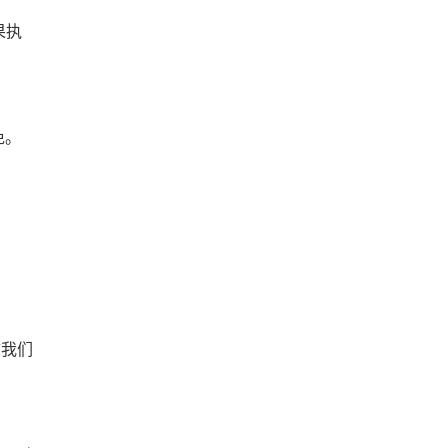
果执
免。
“我们