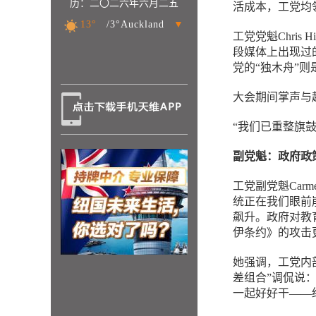
历：二〇二六年六月二五
活成本，工党均
13°
/3°Auckland
▼
工党党魁Chris
段媒体上出现过的
党的“独木舟”则
大会期间掌声与
“我们已重整旗
副党魁：政府政
工党副党魁Carm
统正在我们眼前
飙升。政府对教
伊条约》的攻击
她强调，工党内部
差组合”调侃说
一起好好干——