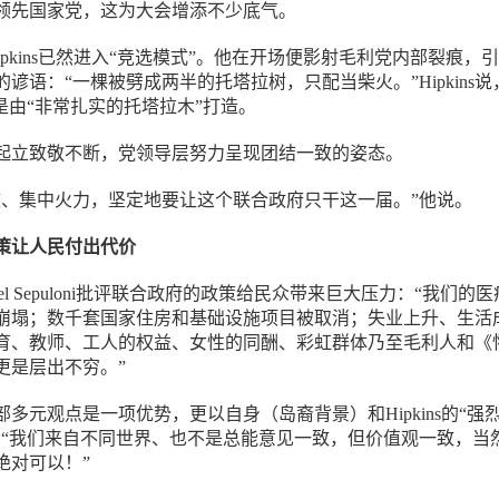
领先国家党，这为大会增添不少底气。
 Hipkins已然进入“竞选模式”。他在开场便影射毛利党内部裂痕，
谚语：“一棵被劈成两半的托塔拉树，只配当柴火。”Hipkins说
是由“非常扎实的托塔拉木”打造。
起立致敬不断，党领导层努力呈现团结一致的姿态。
鼓、集中火力，坚定地要让这个联合政府只干这一届。”他说。
策让人民付出代价
el Sepuloni批评联合政府的政策给民众带来巨大压力：“我们的
崩塌；数千套国家住房和基础设施项目被取消；失业上升、生活
育、教师、工人的权益、女性的同酬、彩虹群体乃至毛利人和《
更是层出不穷。”
多元观点是一项优势，更以自身（岛裔背景）和Hipkins的“强
：“我们来自不同世界、也不是总能意见一致，但价值观一致，当
绝对可以！”