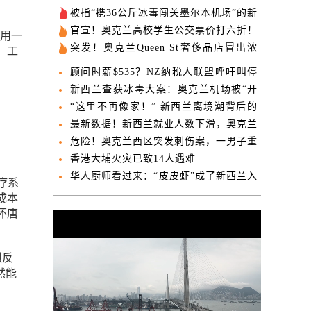
被指“携36公斤冰毒闯关墨尔本机场”的新
西兰女子身份曝光
官宣！奥克兰高校学生公交票价打六折！
引用一
两周后生效
突发！奥克兰Queen St奢侈品店冒出浓
，工
烟！民众紧急撤离！
顾问时薪$535？NZ纳税人联盟呼吁叫停
公交“一卡通”项目
新西兰查获冰毒大案：奥克兰机场被“开
后门” 数十人被逮捕
“这里不再像家！” 新西兰离境潮背后的
辛酸
最新数据！新西兰就业人数下滑，奥克兰
就业减少近6000人！
危险！奥克兰西区突发刺伤案，一男子重
伤送医！嫌疑人被控重罪，今日出庭！
香港大埔火灾已致14人遇难
华人厨师看过来：“皮皮虾”成了新西兰入
医疗系
侵物种…
成本
怀唐
烈反
然能