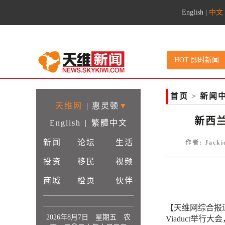
English
|
中文
HOT 即时新闻
首页
>
新闻
天维网
|
惠灵顿
▼
新西
English
|
繁體中文
新闻
论坛
生活
作者: Jack
投资
移民
视频
商城
橙页
伙伴
【天维网综合报
2026年8月7日 星期五 农
Viaduct举