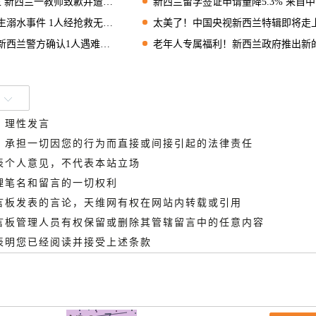
 新西兰一教师致歉并遭处分
新西兰留学签证申请量降5.3% 来自中国的留学热潮放缓
水事件 1人经抢救无效身亡
太美了！中国央视新西兰特辑即将走上荧幕 先睹为
兰警方确认1人遇难2人受伤
老年人专属福利！新西兰政府推出新的行动计
、理性发言
德，承担一切因您的行为而直接或间接引起的法律责任
代表个人意见，不代表本站立场
管理笔名和留言的一切权利
留言板发表的言论，天维网有权在网站内转载或引用
留言板管理人员有权保留或删除其管辖留言中的任意内容
即表明您已经阅读并接受上述条款