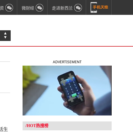
资
微财经
走进新西兰
▲
▼
ADVERTISEMENT
/HOT热搜榜
括生