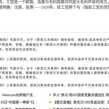
Manuel说，工党是一个欧裔、岛裔与毛利族裔共同放大毛利声音的地方
很明确：注册、投票——2026年，给工党两个勾（指投工党的党
兰天维网》书面许可，对于《新西兰天维网》拥有版权、编译和/或其他知识
不得复制、转载、摘编或在非《新西兰天维网》所属的服务器上做镜像或
用，否则将追究法律责任。
天维网》上转载的新闻，版权归新闻原信源所有，新闻内容并不代表本网立场
兰天维网》书面许可，对于《新西兰天维网》拥有版权、编译和/或其他知识
不得复制、转载、摘编或在非《新西兰天维网》所属的服务器上做镜像或
用，否则将追究法律责任。
天维网》上转载的新闻，版权归新闻原信源所有，新闻内容并不代表本网立场
care向养殖户支付100万纽币赔偿
华人“黑马”助NZ国家党赢关键选区 将成国会
神探”归来，超大屏幕IMAX实力诠释狄仁杰风采！
【图文直播】奥克兰CBD圣诞巡游：圣诞老人来啦