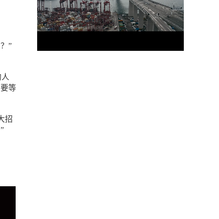
？”
的人
；要等
大招
”