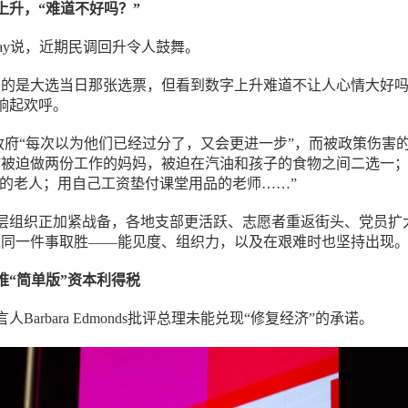
上升，“难道不好吗？”
 Day说，近期民调回升令人鼓舞。
要的是大选当日那张选票，但看到数字上升难道不让人心情大好吗
响起欢呼。
党政府“每次以为他们已经过分了，又会更进一步”，而被政策伤害
“被迫做两份工作的妈妈，被迫在汽油和孩子的食物之间二选一
P的老人；用自己工资垫付课堂用品的老师……”
层组织正加紧战备，各地支部更活跃、志愿者重返街头、党员扩
靠同一件事取胜——能见度、组织力，以及在艰难时也坚持出现。
推“简单版”资本利得税
Barbara Edmonds批评总理未能兑现“修复经济”的承诺。