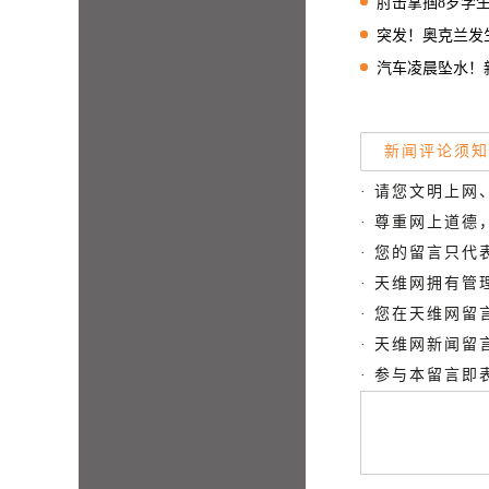
肘击掌掴8岁学生
突发！奥克兰发生溺
汽车凌晨坠水！新西
新闻评论须知
· 请您文明上网
· 尊重网上道
· 您的留言只
· 天维网拥有
· 您在天维网
· 天维网新闻
· 参与本留言