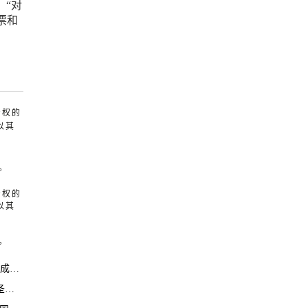
。“对
票和
产权的
以其
。
产权的
以其
。
议员
！