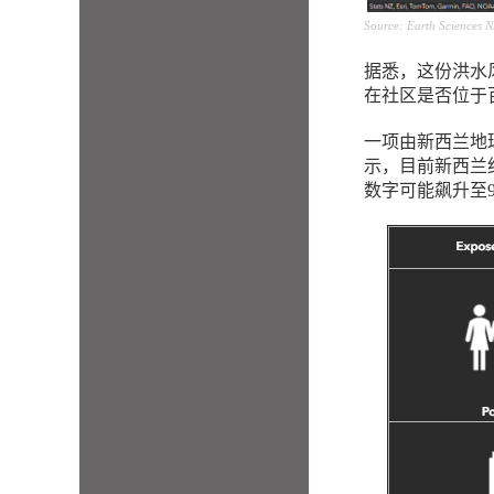
Source: Earth Sciences 
据悉，这份洪水风险
在社区是否位于
一项由新西兰地球科
示，目前新西兰
数字可能飙升至9