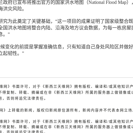
府已宣布将推出官方的国家洪水地图（National Flood Map
海洪灾风险。
研究为此奠定了关键基础，“这一项目的成果证明了国家级整合
全国洪水地图将整合内陆、沿海及地方议会数据，为每一栋房屋
息。”
气候变化的前提是掌握准确信息，只有知道自己身处风险区并做
立起韧性。”
兰天维网》书面许可，对于《新西兰天维网》拥有版权、编译和/或其他知识
不得复制、转载、摘编或在非《新西兰天维网》所属的服务器上做镜像或
用，否则将追究法律责任。
天维网》上转载的新闻，版权归新闻原信源所有，新闻内容并不代表本网立场
兰天维网》书面许可，对于《新西兰天维网》拥有版权、编译和/或其他知识
不得复制、转载、摘编或在非《新西兰天维网》所属的服务器上做镜像或
用，否则将追究法律责任。