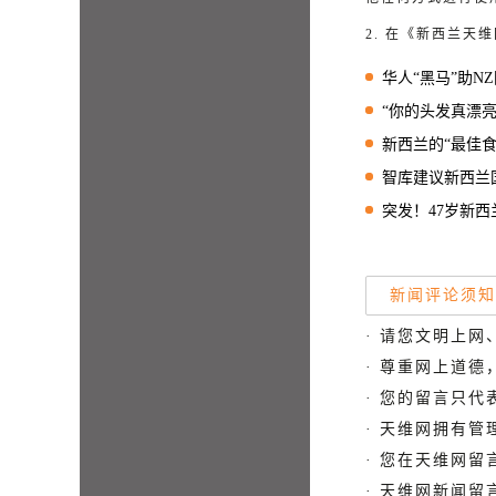
2. 在《新西兰
华人“黑马”助NZ国
“你的头发真漂亮！”特朗普
新西兰的“最佳食用日
智库建议新西兰国会改革
突发！47岁新西
新闻评论须知
· 请您文明上网
· 尊重网上道
· 您的留言只
· 天维网拥有
· 您在天维网
· 天维网新闻