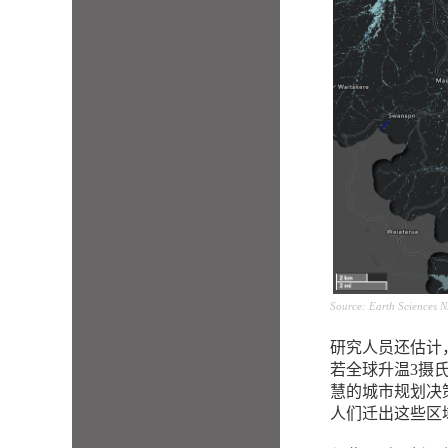
Source: Earth Sciences 
研究人员还估计
若全球升温3摄氏
慧的城市规划决
人们迁出这些区