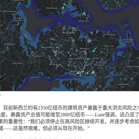
NZ
，目前新西兰约有2350亿纽币的建筑资产暴露于重大洪灾风险之
度，暴露资产总值可能增至2880亿纽币——
Lane
强调，这凸显
策的重要性：“我们必须停止在高风险区继续开发，并逐步考虑
域——这虽然艰难，但必须从现在开始。”