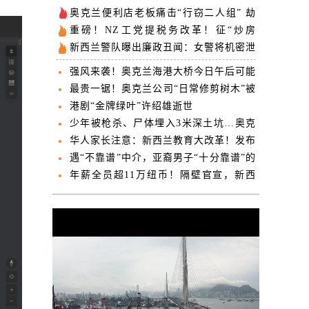
奥克兰便利店老板痛击“行窃二人组” 劫
匪空手而归、脱裤发泄
重磅！NZ工党提税务改革！征“炒房
税”，推全民“医疗卡”！
新西兰警队曝出廉政丑闻：女警将机密泄
露给帮派男友
强风来袭！奥克兰海港大桥今日午后可能
关闭
最贵一锯！奥克兰公司“日常修剪树木”被
罚近3万纽币
港剧“金牌绿叶”许绍雄逝世
少年被枪杀、尸体埋入3米深土坑…奥克
兰帮派谋杀案开庭
华人家长注意：新西兰教育大改革！发布
修订版课程草案
遇“不靠谱”中介，亚裔男子“十分靠谱”的
移民申请被生生拒签
年薪全员超11万纽币！隔壁官宣，新西
兰跟不跟？