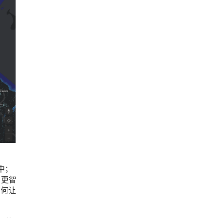
中；
了更智
如何让