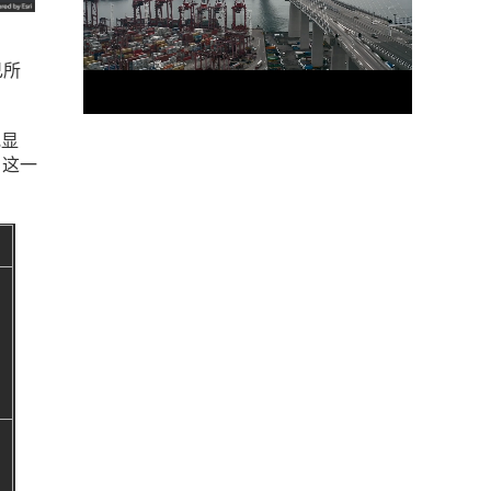
己所
究显
，这一