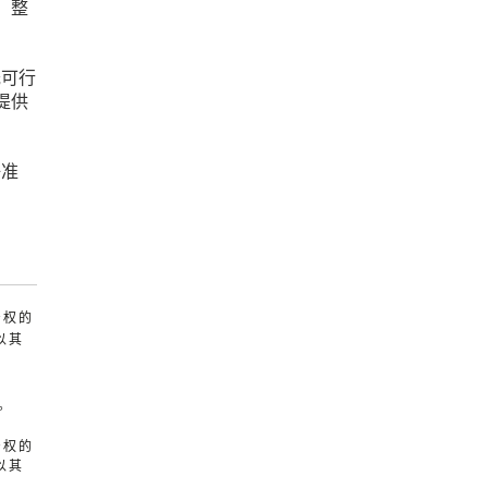
），整
既可行
提供
好准
产权的
以其
。
产权的
以其