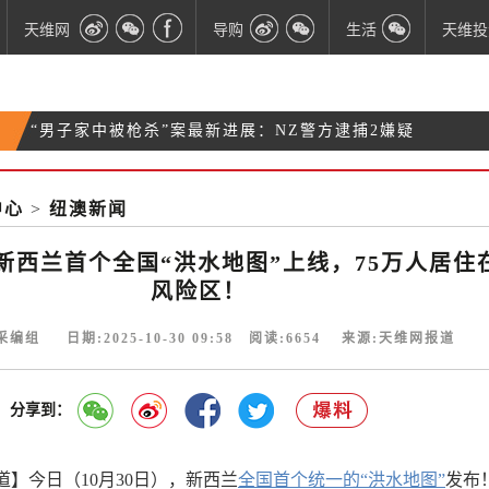
天维网
导购
生活
天维投
“男子家中被枪杀”案最新进展：NZ警方逮捕2嫌疑
智库建议新西兰国会改革：增加议员数量、任期延长
人
北地男子在山林幸运获救 警方提醒登山前应充分准
到4年
中心
>
纽澳新闻
新西兰的“最佳食用日期”，是否代表食物过期不可食
备
用？
新西兰首个全国“洪水地图”上线，75万人居住
风险区！
编组 日期:2025-10-30 09:58 阅读:
6654
来源:天维网报道
分享到：
】今日（10月30日），新西兰
全国首个统一的
“洪水地图”
发布