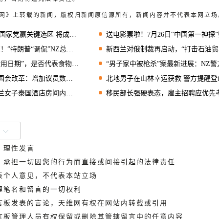
天维网》上转载的新闻，版权归新闻原信源所有，新闻内容并不代表本网立场
家党赢关键选区 将成国会议员
送电影票啦！7月26日“中国第一神探”归来，超大屏幕IMAX实力诠释狄仁杰风
“调侃”NZ总理，两人首次正式会面！
新西兰对俄制裁再启动，“打击石油贸易‘影子船队’
期”，是否代表食物过期不可食用？
“男子家中被枪杀”案最新进展：NZ警方逮捕2嫌
：增加议员数量、任期延长到4年
北地男子在山林幸运获救 警方提醒登山前应充分
兰女子泰国酒店房间内身亡
移民部长强硬表态，雇主招聘应优先考虑本地求职
、理性发言
德，承担一切因您的行为而直接或间接引起的法律责任
代表个人意见，不代表本站立场
管理笔名和留言的一切权利
留言板发表的言论，天维网有权在网站内转载或引用
留言板管理人员有权保留或删除其管辖留言中的任意内容