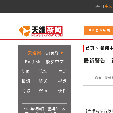
English
|
中文
HOT 即时新闻
首页
>
新闻
天维网
|
惠灵顿
▼
最新警告！
English
|
繁體中文
新闻
论坛
生活
作者: 天维采
投资
移民
视频
商城
橙页
伙伴
2026年8月8日 星期六 农
【天维网综合报道