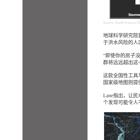
Source: Earth Sciences 
地球科学研究院首
于洪水风险的人
“即使你的房子
群将远远超出这
这款全国性工具
国家级地图则提
Lane
指出，让民
个发现可能令人