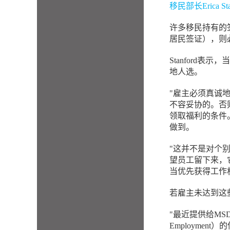
移民部长Erica Stanf
许多移民持有的
居民签证），则
Stanford
地人选。
"雇主必须真诚
不容妥协的。否
领取福利的条件
做到。
"这并不是对个
望员工留下来，
当优先获得工作
若雇主未达到这
"最近提供给MSD和商业
Employme