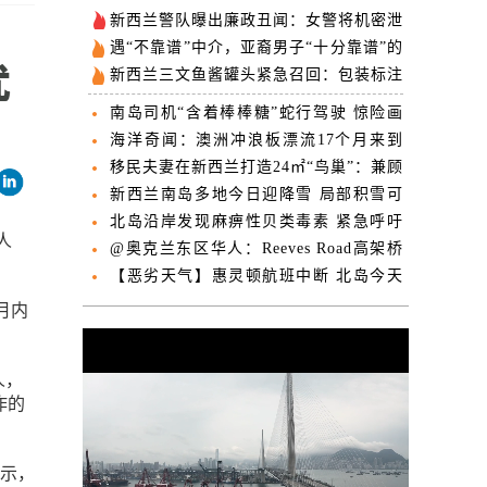
新西兰警队曝出廉政丑闻：女警将机密泄
露给帮派男友
遇“不靠谱”中介，亚裔男子“十分靠谱”的
移民申请被生生拒签
新西兰三文鱼酱罐头紧急召回：包装标注
过期日错误
南岛司机“含着棒棒糖”蛇行驾驶 惊险画
面TikTok引热议
海洋奇闻：澳洲冲浪板漂流17个月来到
新西兰 即将归还主人
移民夫妻在新西兰打造24㎡“鸟巢”：兼顾
舒适与品位
新西兰南岛多地今日迎降雪 局部积雪可
达30厘米
北岛沿岸发现麻痹性贝类毒素 紧急呼吁
人
居民勿采食贝类
@奥克兰东区华人：Reeves Road高架桥
通车 拥堵将大为缓解
【恶劣天气】惠灵顿航班中断 北岛今天
迎强风天气
月内
人，
工作的
她表示，