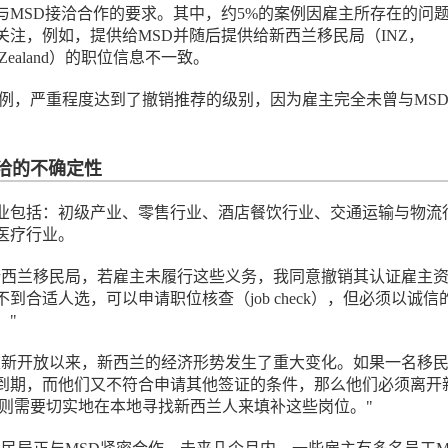
与MSD接洽合作的要求。其中，约5%的案例因雇主所存在的问
关注，例如，提供给MSD并随后提供给新西兰移民局（INZ，
 New Zealand）的职位信息不一致。
的案例，严重程度达到了撤销推荐的级别，因为雇主完全未曾与MS
接洽的不确定性
业包括：初级产业、零售行业、酒店餐饮行业、交通运输与物流
医疗行业。
新西兰移民局，若雇主未履行这些义务，我同意撤销其认证雇主
到合适人选，可以申请职位核查（job check），但必须以诚信
。"
边境重新开放以来，新西兰的经济形势发生了重大变化。如果一名移
到期，而他们又不符合申请其他签证的条件，那么他们必须离开
主则需要切实地在本地寻找新西兰人来填补这些岗位。"