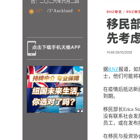
历：二〇二六年六月二四
12°
/3°Auckland
▼
据
RNZ
报道，如
士，他们可能将
在疫情后抵达新
到期。
移民部长Erica
没有联系社会发展部（M
员工，或在发布
在移民与投资协会（Ass