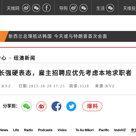
天维网
导购
生活
天维投
新西兰总理抵达韩国 今天或与特朗普首次会面
最惊喜的婚礼：新人在霍比屯巧遇《指环王》男一
两名美国游客在新西兰遇车祸离世 亲友悼念：美丽的
号
中心
>
纽澳新闻
【突发】ANZ银行App及网银出现故障 数千用户报告
灵魂
服务中断
长强硬表态，雇主招聘应优先考虑本地求职者
 RNZ 日期:2025-10-29 17:25 阅读:
3528
来源:RNZ
分享到：