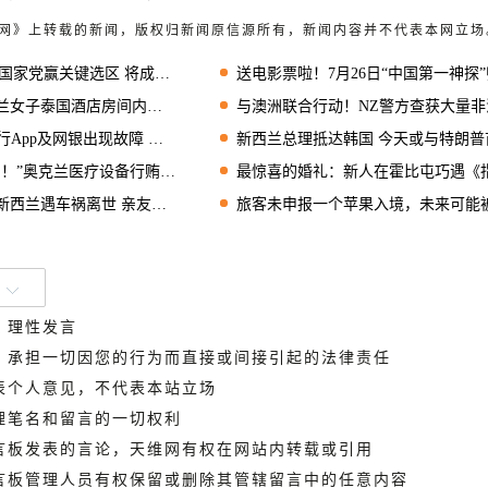
天维网》上转载的新闻，版权归新闻原信源所有，新闻内容并不代表本网立场
家党赢关键选区 将成国会议员
送电影票啦！7月26日“中国第一神探”归来，超大屏幕IMAX实力诠释狄仁杰风
兰女子泰国酒店房间内身亡
与澳洲联合行动！NZ警方查获大量非法枪支逮捕4
及网银出现故障 数千用户报告服务中断
新西兰总理抵达韩国 今天或与特朗普首次会
疗设备行贿案曝光，重大欺诈办公室揭腐败内幕！
最惊喜的婚礼：新人在霍比屯巧遇《指环王》男一
车祸离世 亲友悼念：美丽的灵魂
旅客未申报一个苹果入境，未来可能被罚款800纽
、理性发言
德，承担一切因您的行为而直接或间接引起的法律责任
代表个人意见，不代表本站立场
管理笔名和留言的一切权利
留言板发表的言论，天维网有权在网站内转载或引用
留言板管理人员有权保留或删除其管辖留言中的任意内容