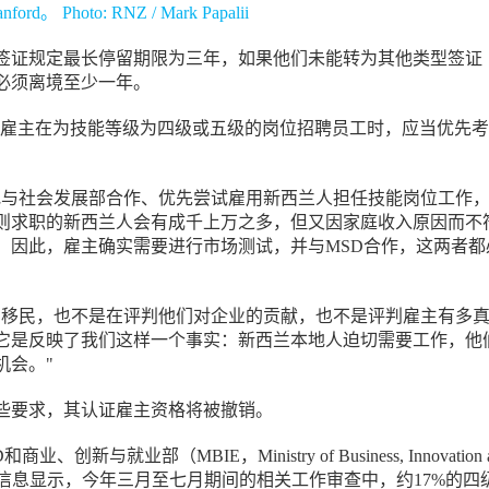
ord。 Photo: RNZ / Mark Papalii
签证规定最长停留期限为三年，如果他们未能转为其他类型签证
必须离境至少一年。
表示，当雇主在为技能等级为四级或五级的岗位招聘员工时，应当优先
地与社会发展部合作、优先尝试雇用新西兰人担任技能岗位工作
则求职的新西兰人会有成千上万之多，但又因家庭收入原因而不
。因此，雇主确实需要进行市场测试，并与MSD合作，这两者都
别移民，也不是在评判他们对企业的贡献，也不是评判雇主有多
它是反映了我们这样一个事实：新西兰本地人迫切需要工作，他
机会。"
些要求，其认证雇主资格将被撤销。
、创新与就业部（MBIE，Ministry of Business, Innovation 
nt）的信息显示，今年三月至七月期间的相关工作审查中，约17%的四