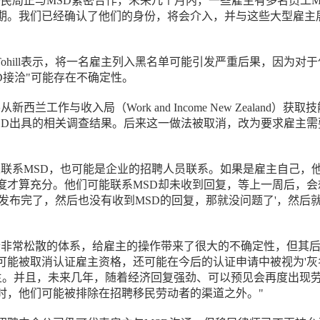
移民局正与MSD紧密合作，未来几个月内，一些雇主有多名员工M
期。我们已经确认了他们的身份，将会介入，并与这些大型雇主
as Tohill表示，将一名雇主列入黑名单可能引发严重后果，因为对
D接洽"可能存在不确定性。
西兰工作与收入局（Work and Income New Zealand）获取
SD出具的相关调查结果。后来这一做法被取消，改为要求雇主需
人联系MSD，也可能是企业的招聘人员联系。如果是雇主自己，
度才算充分。他们可能联系MSD却未收到回复，等上一周后，会
经发布完了，然后也没有收到MSD的回复，那就没问题了'，然后
"
个非常松散的体系，给雇主的操作带来了很大的不确定性，但其
可能被取消认证雇主资格，还可能在今后的认证申请中被视为'灰
'雇主。并且，未来几年，随着经济回复强劲、可以预见会再度出现
时，他们可能被排除在招聘移民劳动者的渠道之外。"