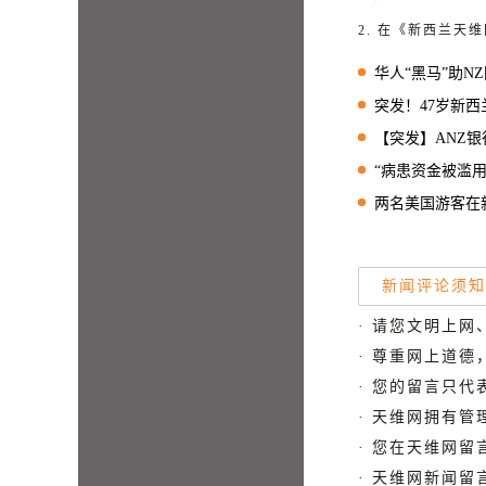
2. 在《新西兰
华人“黑马”助NZ国
突发！47岁新西
【突发】ANZ银行App
“病患资金被滥用！”奥克兰医
两名美国游客在新西兰遇
新闻评论须知
· 请您文明上网
· 尊重网上道
· 您的留言只
· 天维网拥有
· 您在天维网
· 天维网新闻