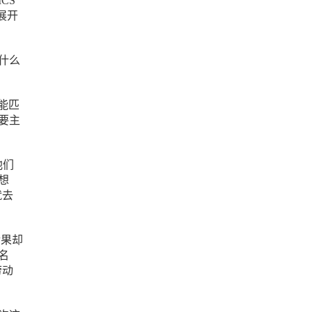
CS
展开
于什么
技能匹
要主
他们
想
就去
后果却
名
劳动