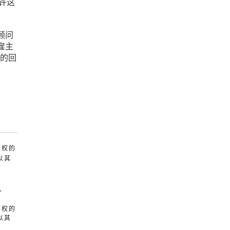
许这
顾问
雇主
致的回
产权的
以其
。
产权的
以其