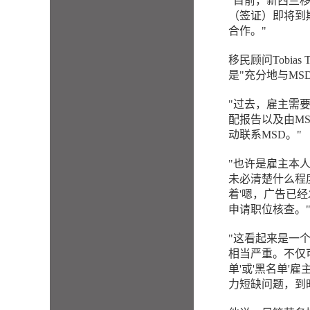
"目前，新西兰
（签证）即将到
合作。"
移民顾问Tobi
是"充分地与MS
"过去，雇主需要从新
配报告以及由M
动联系MSD。"
"也许是雇主本
未必清楚什么程
着'嗯，广告已
申请职位核查。
"这看起来是一
相当严重。不仅
单'或'黑名单
力短缺问题，到