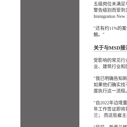
五级岗位未满足
警告级别而受到
Immigration
"还有约11%
触。"
关于与MSD
受影响的常见行
业、建筑行业和
"我已明确告知
如果他们确实找不
度执行这一流程
"自2022年
年工作签证即将
兰； 而这些雇