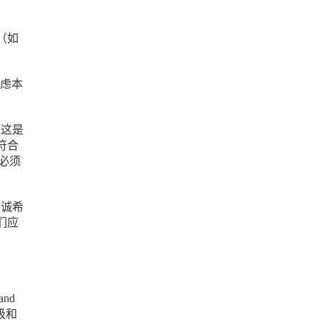
（如
考虑本
，这是
符合
必须
真诚希
们应
and
级和