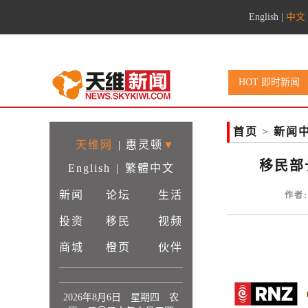
English
|
中文
HOT 即时新闻
首页
>
新闻
天维网
|
惠灵顿
▼
移民部
English
|
繁體中文
新闻
论坛
生活
作者:
投资
移民
视频
商城
橙页
伙伴
2026年8月6日 星期四 农