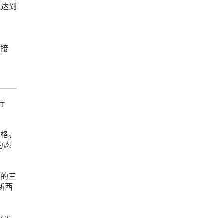
题达到
D接
行
资格。
的态
民的三
新西