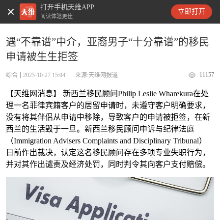
打开手机天维APP
天维新闻
立即打开
阅读体验更佳
遇“不靠谱”中介，亚裔男子“十分靠谱”的移民
申请被生生拒签
11157
综合
2025-10-27 15:04
来源:天维网报道
【天维网消息】 新西兰移民顾问Philip Leslie Wharekura在处
理一名菲律宾籍客户的居留申请时，未遵守客户明确要求，
没有将其伴侣从申请中移除，导致客户的申请被拒签，在新
西兰的生活毁于一旦。新西兰移民顾问申诉与纪律法庭
（Immigration Advisers Complaints and Disciplinary Tribunal）
日前作出裁决，认定这名移民顾问存在多项专业失职行为，
并对其作出谴责及经济处罚，同时判令其向客户支付赔偿。