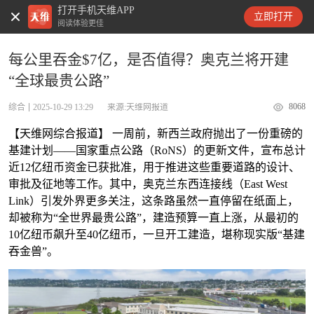
打开手机天维APP
天维新闻
立即打开
阅读体验更佳
每公里吞金$7亿，是否值得？奥克兰将开建
“全球最贵公路”
8068
综合
2025-10-29 13:29
来源:天维网报道
【天维网综合报道】 一周前，新西兰政府抛出了一份重磅的
基建计划——国家重点公路（RoNS）的更新文件，宣布总计
近12亿纽币资金已获批准，用于推进这些重要道路的设计、
审批及征地等工作。其中，奥克兰东西连接线（East West
Link）引发外界更多关注，这条路虽然一直停留在纸面上，
却被称为“全世界最贵公路”，建造预算一直上涨，从最初的
10亿纽币飙升至40亿纽币，一旦开工建造，堪称现实版“基建
吞金兽”。