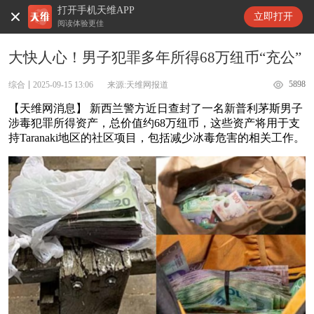
打开手机天维APP
天维新闻
立即打开
阅读体验更佳
大快人心！男子犯罪多年所得68万纽币“充公”
5898
综合
2025-09-15 13:06
来源:天维网报道
【天维网消息】 新西兰警方近日查封了一名新普利茅斯男子
涉毒犯罪所得资产，总价值约68万纽币，这些资产将用于支
持Taranaki地区的社区项目，包括减少冰毒危害的相关工作。