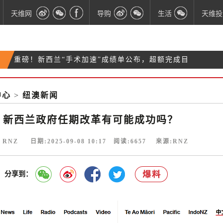
天维网
导购
生活
天维投
重磅！新西兰“手术加速”成绩单公布，超额完成目
移民、KiwiSaver、官方语言新政…Winston Peters
标！
就在明晨：新西兰可见月全食 大部分地区视野良好
演讲条条击中痛点
中心
>
纽澳新闻
“强制KiwiSaver”要来？新西兰优先党党魁开出“第一
炮”
新西兰政府任期改革有可能成功吗？
 RNZ 日期:2025-09-08 10:17 阅读:
6657
来源:RNZ
分享到：