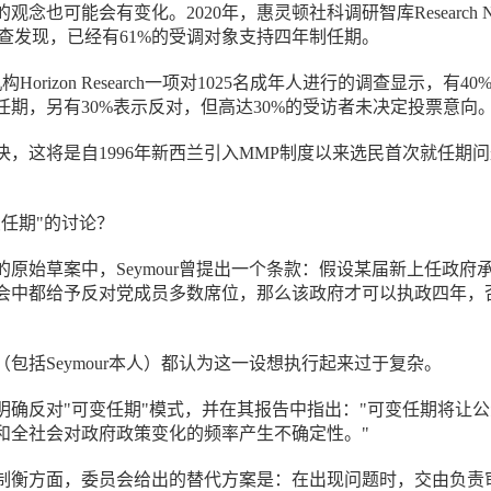
念也可能会有变化。2020年，惠灵顿社科调研智库Research N
一项调查发现，已经有61%的受调对象支持四年制任期。
Horizon Research一项对1025名成年人进行的调查显示，有40
任期，另有30%表示反对，但高达30%的受访者未决定投票意向
决，这将是自1996年新西兰引入MMP制度以来选民首次就任期
变任期"的讨论？
原始草案中，Seymour曾提出一个条款：假设某届新上任政府
会中都给予反对党成员多数席位，那么该政府才可以执政四年，
包括Seymour本人）都认为这一设想执行起来过于复杂。
明确反对"可变任期"模式，并在其报告中指出："可变任期将让
和全社会对政府政策变化的频率产生不确定性。"
制衡方面，委员会给出的替代方案是：在出现问题时，交由负责