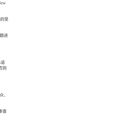
ew
%的受
。
问题进
承诺
否则
公众、
审查