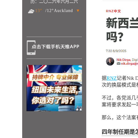
历：二〇二六年六月二六
13°
/12°Auckland
▼
据
RNZ
记者Ni
次的换届模式是
不过，各党派几
案将要求发起一
那么，这个法案
四年制任期是