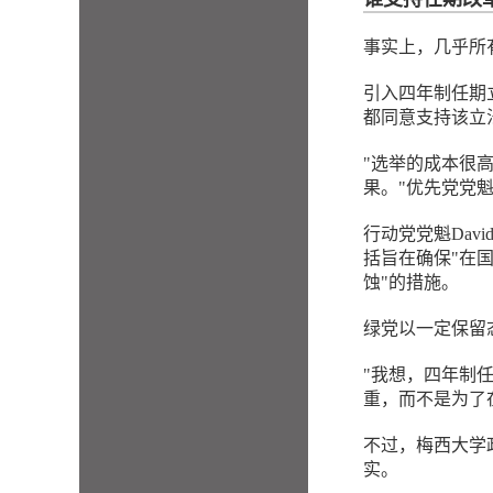
事实上，几乎所
引入四年制任期
都同意支持该立
"选举的成本很
果。"优先党党魁Wi
行动党党魁Dav
括旨在确保"在
蚀"的措施。
绿党以一定保留态
"我想，四年制
重，而不是为了在
不过，梅西大学政
实。