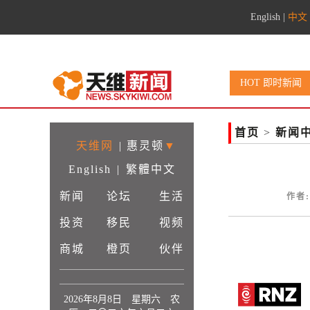
English
|
中文
HOT 即时新闻
首页
>
新闻
天维网
|
惠灵顿
▼
English
|
繁體中文
新闻
论坛
生活
作者:
投资
移民
视频
商城
橙页
伙伴
2026年8月8日 星期六 农