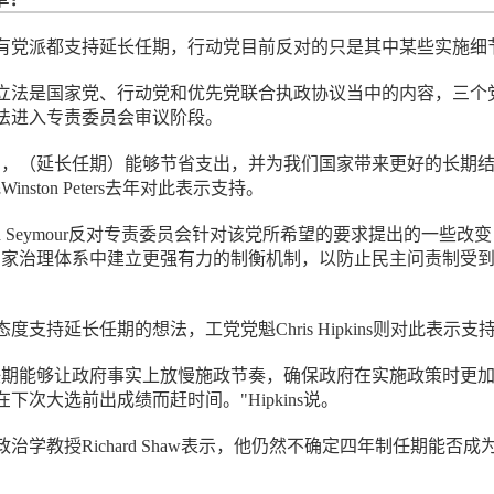
有党派都支持延长任期，行动党目前反对的只是其中某些实施细
立法是国家党、行动党和优先党联合执政协议当中的内容，三个
法进入专责委员会审议阶段。
高，（延长任期）能够节省支出，并为我们国家带来更好的长期
nston Peters去年对此表示支持。
id Seymour反对专责委员会针对该党所希望的要求提出的一些改
国家治理体系中建立更强有力的制衡机制，以防止民主问责制受
度支持延长任期的想法，工党党魁Chris Hipkins则对此表示支
任期能够让政府事实上放慢施政节奏，确保政府在实施政策时更
下次大选前出成绩而赶时间。"Hipkins说。
治学教授Richard Shaw表示，他仍然不确定四年制任期能否成