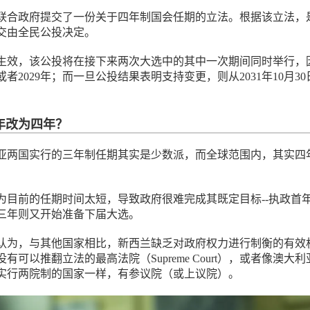
联合政府提交了一份关于四年制国会任期的立法。根据该立法，
交由全民公投决定。
生效，该公投将在接下来两次大选中的其中一次期间同时举行，
年或者2029年；而一旦公投结果表明支持变更，则从2031年10月30
年改为四年？
亚两国实行的三年制任期其实是少数派，而全球范围内，其实四
为目前的任期时间太短，导致政府很难完成其既定目标--执政首
三年则又开始准备下届大选。
认为，与其他国家相比，新西兰缺乏对政府权力进行制衡的有效
有可以推翻立法的最高法院（Supreme Court），或者像澳大利
实行两院制的国家一样，有参议院（或上议院）。