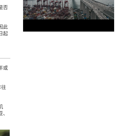
是否
因此
日起
年或
年往
机
亚、