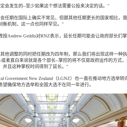
一定会发生的--至少如果这个想法需要公投来决定的话。"
国会任期在国际上确实不常见，但跟其他任期更长的国家相比，
制衡机制，这一点也同样罕见。"
授Andrew Geddis对RNZ表示，延长任期可能会让政府部长们
有其他调整的同时把任期改为四年制，那么我们将出现这样一种
--或者直白来说就是各个部长--掌控的将不仅是政府运作的方式
，并且这种掌权时间得到了延长。"
l Government New Zealand（LGNZ）也一直在推动地方选举
希望确保地方选举和全国大选不在同一年进行。