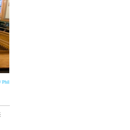
hil
任