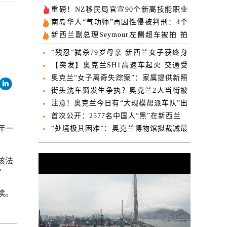
重磅！NZ移民局官宣90个新高技能职业
可获认证雇主工签
南岛华人“气功师”再因性侵被判刑：4个
月居家监禁
新西兰副总理Seymour左侧超车被拍 拍
摄者被网友痛骂
“残忍”弑杀79岁母亲 新西兰女子获终身
监禁
【突发】奥克兰SH1高速车起火 交通受
阻
奥克兰“女子离奇失踪案”：家属提供新照
片寻人
街头洗车窗发生争执？奥克兰2人当街被
刺伤
注意！奥克兰今日有“大规模帮派车队”出
动，或造成严重交通混乱！
首次公开：2577名中国人“黑”在新西兰
年一
“处境极其困难”：奥克兰博物馆拟裁减最
多30个岗位
该法
？
读。