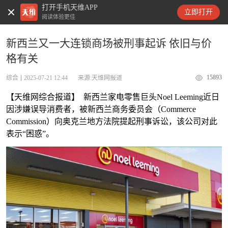
打开手机天维APP
天维新闻
立即打开
阅读体验更佳
新西兰又一大连锁商场被刑事起诉 依旧与价
格有关
15893
综合
2025-07-21 12:44
来源:天维网报道
【天维网综合报道】 新西兰家电零售巨头Noel Leeming近日
因涉嫌误导消费者，被新西兰商务委员会（Commerce
Commission）向奥克兰地方法院提起刑事诉讼，该公司对此
表示“困惑”。