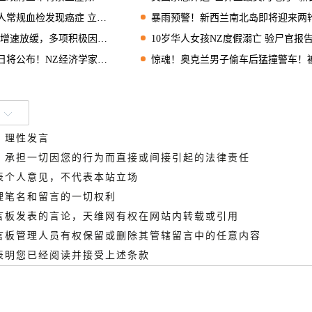
规血检发现癌症 立即开始化疗
暴雨预警！新西兰南北岛即将迎来两轮局部强降
缓，多项积极因素或将支持建筑业回升
10岁华人女孩NZ度假溺亡 验尸官报告认可“DoC改进措
Z经济学家预测：维持3.25%不变！
惊魂！奥克兰男子偷车后猛撞警车！被捕时试图逃跑
、理性发言
德，承担一切因您的行为而直接或间接引起的法律责任
代表个人意见，不代表本站立场
管理笔名和留言的一切权利
留言板发表的言论，天维网有权在网站内转载或引用
留言板管理人员有权保留或删除其管辖留言中的任意内容
即表明您已经阅读并接受上述条款