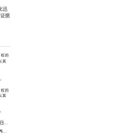
化迅
据证据
产权的
以其
。
产权的
以其
。
采！
榜