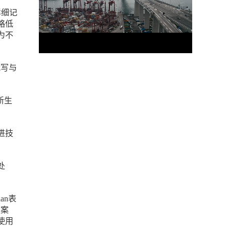
详细记
略低
为不
代写与
新生
进技
处
an表
的案
使用