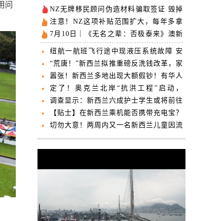
用问
NZ无牌移民顾问伪造材料骗取签证 毁掉
五人移民梦
注意！NZ这项补贴范围扩大，每年多拿
780纽币！高收入人群也能领！
7月10日｜《无名之辈：否极泰来》澳新
定档，章宇、任素汐再搭档上演欢喜冤家
纽航一航班飞行途中现液压系统故障 安
全降落奥克兰
“荒唐！”新西兰拟推重磅反洗钱改革，家
长给娃开账户不再难！
嚣张！新西兰多地出现大额假钞！有华人
中招！NZ警方紧急提醒！
定了！奥克兰北岸“抗洪工程”启动，
Takapuna高尔夫球场将大改！
调查显示：新西兰六成护士学生或将前往
海外就业
【贴士】在新西兰乘机能否携带充电宝？
有哪些规定？
切勿大意！两周内又一名新西兰儿童因流
感不幸去世