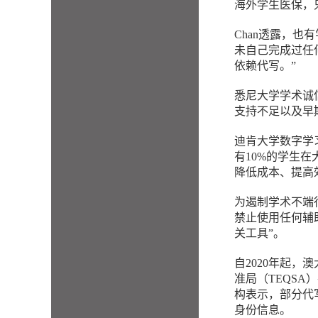
海外学生医保，只
Chan透露，也
未自己完成过任
依赖代写。”
悉尼大学学术诚
支持不足以及早
迪肯大学数字学习与
有10%的学生
降低成本、提高
为遏制学术不端
禁止使用任何辅
关工具”。
自2020年起
准局（TEQSA
构表示，部分代
身份信息。