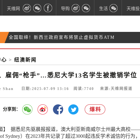
天维网
导购
生活
天维投
全国取缔！新西兰政府宣布将禁止虚拟货币ATM
滥用AI、雇佣“枪手”…悉尼大学13名学生被撤销学
美国杂志评选“世界上最美的地方” 新西兰一地上榜
位
中心
>
纽澳新闻
奥克兰华人男子苦等救护车45分钟身亡 家属五次拨打
111
I、雇佣“枪手”…悉尼大学13名学生被撤销学位
ie Shan 日期:2025-07-09 13:16 阅读:
7740
来源:天维网报道
分享到：
道】 据悉尼先驱晨报报道，澳大利亚新南威尔士州最大高校—
ity of Sydney）在2023年共记录了超过3000起违反学术诚信的行为