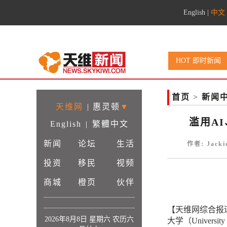
English
|
中文
HOT 即时新闻
首页
>
新闻
天维网
|
惠灵顿
▼
滥用A
English
|
繁體中文
新闻
论坛
生活
作者: Jack
投资
移民
视频
商城
橙页
伙伴
【天维网综合报
2026年8月8日 星期六 农历六
大学（Univers