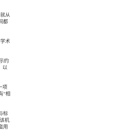
起就从
间都
、学术
显示约
，以
一项
有“相
与标
。该机
盗用