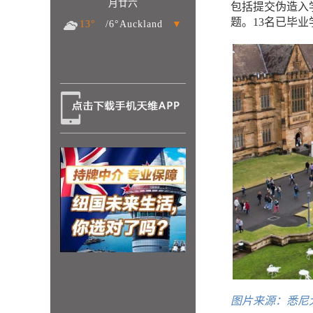
月廿六
包括提交伪造入
题。13名已毕
13°
/6°Auckland
▼
图片来源：
悉尼