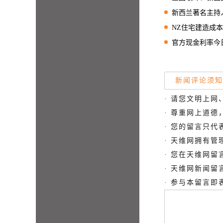
新西兰著名主持人常
NZ住宅建造成本增速放
官方现金利率今日将公布！N
新闻评论须知
· 请您文明上网
· 尊重网上道
· 您的留言只
· 天维网拥有
· 您在天维网
· 天维网新闻
· 参与本留言