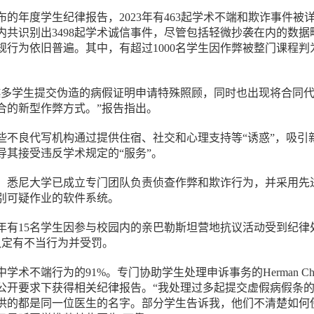
的年度学生纪律报告，2023年有463起学术不端和欺诈事件被
内共识别出3498起学术诚信事件，尽管包括轻微抄袭在内的数据
违规行为依旧普遍。其中，有超过1000名学生因作弊被整门课程判
越多学生提交伪造的病假证明申请特殊照顾，同时也出现将合同
合的新型作弊方式。”报告指出。
些不良代写机构通过提供住宿、社交和心理支持等“诱惑”，吸引
导其接受违反学术规定的“服务”。
，悉尼大学已成立专门团队负责侦查作弊和欺诈行为，并采用先
别可疑作业的软件系统。
年有15名学生因参与校园内的亲巴勒斯坦营地抗议活动受到纪律
认定有不当行为并受罚。
学术不端行为的91%。专门协助学生处理申诉事务的Herman Ch
公开要求下获得相关纪律报告。“我处理过多起提交虚假病假条
供的都是同一位医生的名字。部分学生告诉我，他们不清楚如何