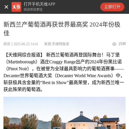
打开手机天维APP
天维新闻
立即打开
阅读体验更佳
新西兰产葡萄酒再获世界最高奖 2024年份极
佳
2539
综合
2025-06-25 14:41
来源:天维网报道
【天维网综合报道】 新西兰葡萄酒再登国际舞台！马丁堡
（Martinborough）酒庄Craggy Range出产的2024年份黑比诺
（Pinot Noir），在被誉为全球最具影响力的葡萄酒赛事——
Decanter世界葡萄酒大奖（Decanter World Wine Awards）中，
斩获极具含金量的“Best in Show”最高荣誉，成为新西兰唯一
获此殊荣的葡萄酒。