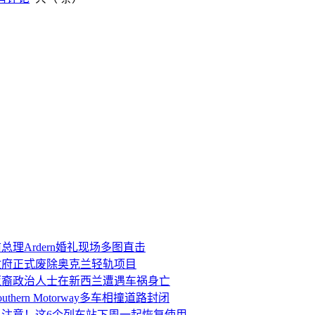
有评论
共（
条）
总理Ardern婚礼现场多图直击
政府正式废除奥克兰轻轨项目
亚裔政治人士在新西兰遭遇车祸身亡
uthern Motorway多车相撞道路封闭