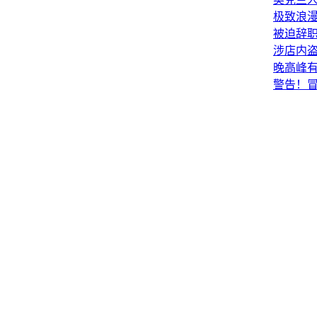
奥克兰
极致浪
被迫辞职的
涉店内盗
晚高峰
警告！冒