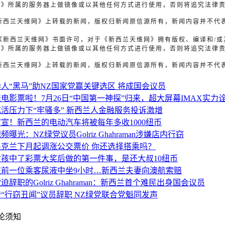
未经《新西兰天维网》书面许可，对于《新西兰天维网》拥有版权、编译和/
网》所属的服务器上做镜像或以其他任何方式进行使用，否则将追究法律
《新西兰天维网》上转载的新闻，版权归新闻原信源所有，新闻内容并不代
明
未经《新西兰天维网》书面许可，对于《新西兰天维网》拥有版权、编译和/
网》所属的服务器上做镜像或以其他任何方式进行使用，否则将追究法律
《新西兰天维网》上转载的新闻，版权归新闻原信源所有，新闻内容并不代
华人“黑马”助NZ国家党赢关键选区 将成国会议员
送电影票啦！7月26日“中国第一神探”归来，超大屏幕IMAX实力
成活压力下“牢骚多” 新西兰人金融服务投诉激增
官宣！新西兰的电动汽车将被每年多收1000纽币
频曝光：NZ绿党议员Golriz Ghahraman涉嫌店内行窃
奥克兰下月起调涨公交票价 你还选择搭乘吗？
女孩中了彩票大奖后做的第一件事，是还大叔10纽币
在前一位乘客尿液中坐9小时…新西兰夫妻向澳航索赔
迫辞职的Golriz Ghahraman：新西兰首个难民出身国会议员
涉“行窃丑闻”议员辞职 NZ绿党联合党魁同发声
论须知