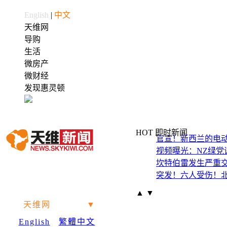
English
|
中文
天维网
导购
生活
微房产
微财经
发现惠灵顿
HOT 即时新闻
视频曝光：NZ绿党议员G
坎特伯雷发生严重
突发！六人受伤！
官宣！新西兰的电动
▲
▼
天维网
|
惠灵顿
▼