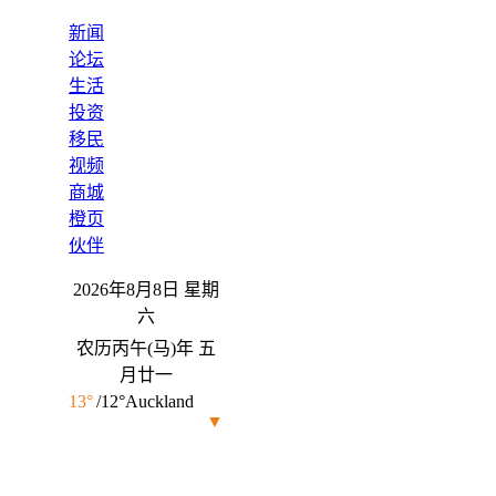
English
|
繁體中文
新闻
论坛
生活
投资
移民
视频
商城
橙页
伙伴
2026年8月8日 星期
六
农历丙午(马)年 五
月廿一
13°
/12°Auckland
▼