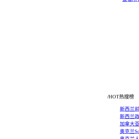
查看所
/HOT热搜榜
新西兰前
新西兰
加拿大
奥克兰So