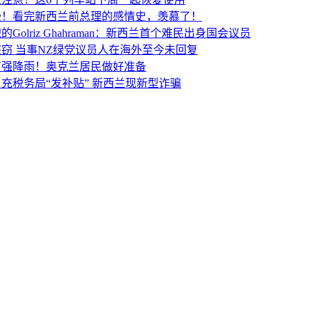
人注意！这6个列车站下周一起恢复使用
漫！看完新西兰前总理的感情史，羡慕了！
Golriz Ghahraman：新西兰首个难民出身国会议员
窃 当事NZ绿党议员人在海外至今未回复
有强降雨！奥克兰居民做好准备
充税务局“发补贴” 新西兰现新型诈骗