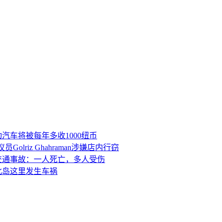
olriz Ghahraman涉嫌店内行窃
交通事故：一人死亡，多人受伤
北岛这里发生车祸
汽车将被每年多收1000纽币