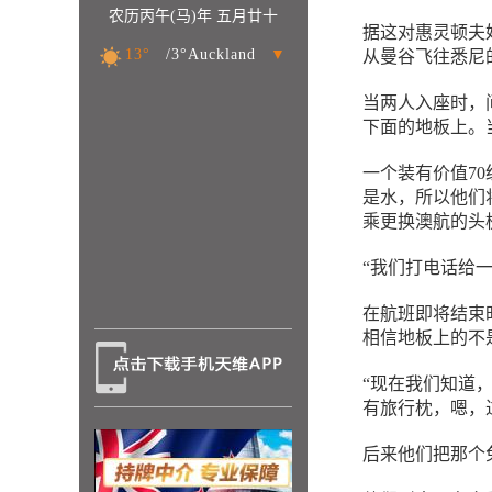
农历丙午(马)年 五月廿十
据这对惠灵顿夫
13°
/3°Auckland
▼
从曼谷飞往悉尼
当两人入座时，
下面的地板上。
一个装有价值7
是水，所以他们
乘更换澳航的头
“我们打电话给
在航班即将结束
相信地板上的不
“现在我们知道
有旅行枕，嗯，
后来他们把那个