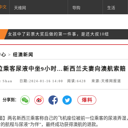
中文
天维网
导购
生活
女孩中了彩票大奖后做的第一件事，是还大叔10纽
在前一位乘客尿液中坐9小时…新西兰夫妻向澳航索
币
坎特伯雷发生严重交通事故：一人死亡，多人受伤
赔
中心
>
纽澳新闻
突发！六人受伤！北岛这里发生车祸
位乘客尿液中坐9小时…新西兰夫妻向澳航索赔
ie Shan 日期:2024-01-16 14:00 阅读:
6428
来源:天维网报道
分享到：
道】两名新西兰乘客称自己的飞机座位被前一位乘客的尿液弄湿
时的航程与尿液“为伴”，最终成功获得澳航的退款。