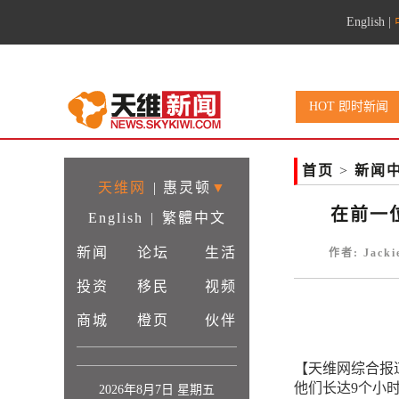
English
|
HOT 即时新闻
首页
>
新闻
天维网
|
惠灵顿
▼
在前一
English
|
繁體中文
新闻
论坛
生活
作者: Jack
投资
移民
视频
商城
橙页
伙伴
【天维网综合报
他们长达9个小
2026年8月7日 星期五