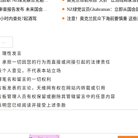
辞职 NZ绿党联合党魁同发声
奥克兰轻轨项目“夭折” 让沿线商家沮
发布 未来国会任期或延长到四年
NZ绿党议员Ghahraman：立即从国会辞职 承认自己“有心理问
一小时内查处7起酒驾
注意！奥克兰民众下海前要慎重 这些海滩粪便菌超
、理性发言
德，承担一切因您的行为而直接或间接引起的法律责任
代表个人意见，不代表本站立场
管理笔名和留言的一切权利
留言板发表的言论，天维网有权在网站内转载或引用
留言板管理人员有权保留或删除其管辖留言中的任意内容
即表明您已经阅读并接受上述条款