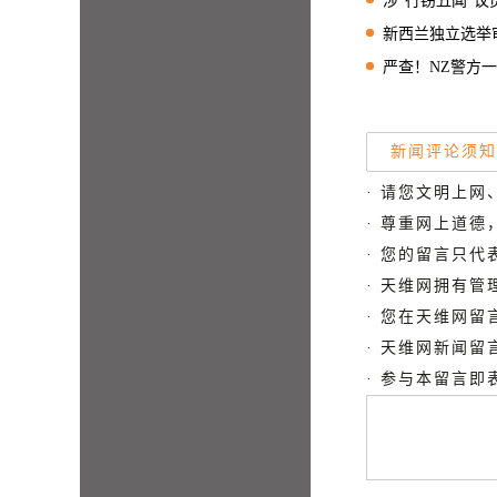
涉“行窃丑闻”议员
新西兰独立选举审查报告
严查！NZ警方
新闻评论须知
· 请您文明上网
· 尊重网上道
· 您的留言只
· 天维网拥有
· 您在天维网
· 天维网新闻
· 参与本留言