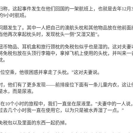
妇称，这起事件发生在他们回国的一架航班上，也就是去年12月3
的9小时航班。
问题发生了。其中一人把自己的澳航头枕和其他物品放在他前面
当他再次拿起枕头时，发现枕头一侧“又湿又脏”。
0纽币物品、耳机盒和旅行颈枕的免税包似乎也是湿的。这对夫妻
将免税包放在头顶行李箱中，拿掉飞机上使用的头枕，并叫来一
枕。
一位空乘，他很困惑并拿走了头枕。”这对夫妻说。
时，他们有了更多发现——前排座位下面有一条儿童内衣，这让
是水，而是尿液。
，在10个小时的旅程中，我们一直坐在尿液里。”夫妻中的一人说
过去几个小时我一直在使用它，以为只是被水弄湿了一点。”
免税包以及里面的东西一起扔掉。