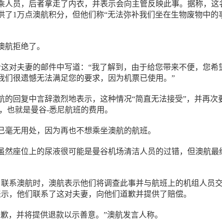
乘人员，后者拿走了内衣，并表示会向主管反映此事。据称，这
供了1万点澳航积分，但他们称“无法弥补我们坐在生物废物中的
澳航拒绝了。
航给这对夫妻的邮件中写道：“我了解到，由于给您带来不便，您希
我们很遗憾无法满足您的要求，因为机票已使用。”
航的回复中言辞激烈地表示，这种情况“简直无法接受”，并再次
5纽币，也就是曼谷-悉尼航班的费用。
己毫无用处，因为再也不想乘坐澳航的航班。
虽然座位上的尿液很可能是曼谷机场清洁人员的过错，但澳航最
2日联系澳航时，澳航表示他们将调查此事并与航班上的机组人员
航表示，他们联系了这对夫妻，向他们道歉并提供了赔偿。
道歉，并将提供退款以示善意。”澳航发言人称。