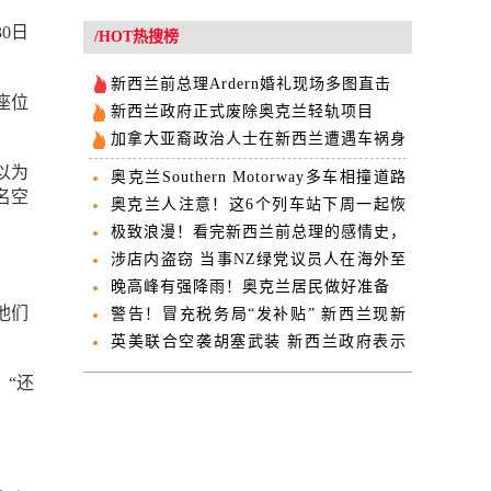
0日
/HOT热搜榜
新西兰前总理Ardern婚礼现场多图直击
座位
新西兰政府正式废除奥克兰轻轨项目
加拿大亚裔政治人士在新西兰遭遇车祸身
亡
以为
奥克兰Southern Motorway多车相撞道路
名空
封闭
奥克兰人注意！这6个列车站下周一起恢
复使用
极致浪漫！看完新西兰前总理的感情史，
羡慕了！
涉店内盗窃 当事NZ绿党议员人在海外至
今未回复
晚高峰有强降雨！奥克兰居民做好准备
他们
警告！冒充税务局“发补贴” 新西兰现新
型诈骗
英美联合空袭胡塞武装 新西兰政府表示
支持
，“还