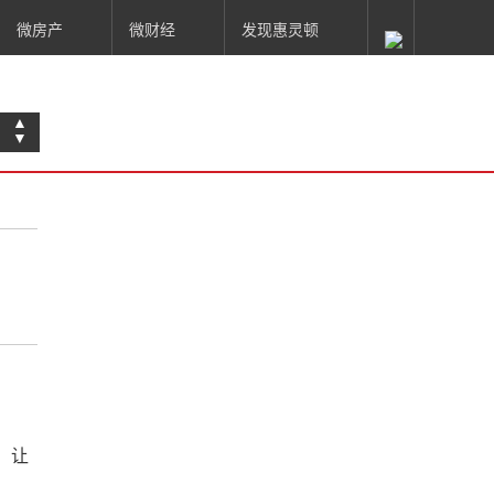
微房产
微财经
发现惠灵顿
▲
▼
，让