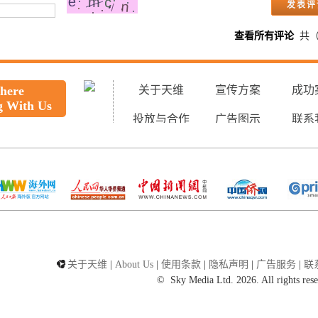
查看所有评论
共
 here
关于天维
宣传方案
成功
g With Us
投放与合作
广告图示
联系
关于天维
|
About Us
|
使用条款
|
隐私声明
|
广告服务
|
联
©
Sky Media Ltd. 2026. All rights res